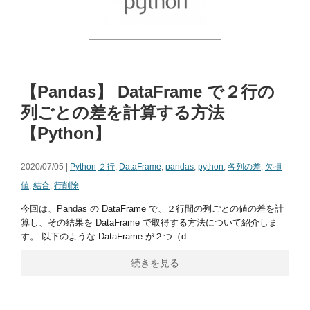
【Pandas】 DataFrame で２行の
列ごとの差を計算する方法
【Python】
2020/07/05 |
Python
２行
,
DataFrame
,
pandas
,
python
,
各列の差
,
欠損
値
,
結合
,
行削除
今回は、Pandas の DataFrame で、２行間の列ごとの値の差を計
算し、その結果を DataFrame で取得する方法について紹介しま
す。 以下のような DataFrame が２つ（d
続きを見る