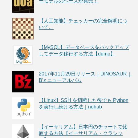
ーモデルのベースが発売！
【人工知能】チェッカーの完全解明につ
いて。
【MySQL】データベースをバックアップ
してデータ移行する方法【dump】
2017年11月29日リリース｜DINOSAUR｜
B’z ニューアルバム
【Linux】SSH を切断した後でも Python
を実行し続ける方法｜nohub
【イーサリアム】日本円のチャートで比
較する方法【イーサリアム・クラシッ