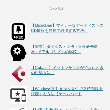
→もっと見る
【MusicBee】マイナーなアーティストの
CD情報を自動で取得する方法。
【探索】ダイクストラ法・最良優先探
索・Aアルゴリズムの比較。
【Cubase】イヤホンから音がでないとき
の対処方法。
【Windows10】画面を音付で２時間以上
録画する方法【ゲームバー】
【LaTex】数式中にハイフン「-」を含む