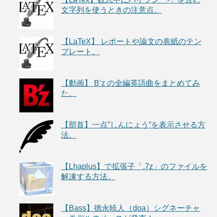
文字列を使うときの注意点。
【LaTeX】 レポートや論文の表紙のテン
プレート。
【動画】 B’z の全編英語曲をまとめてみ
た。
【部首】一点”しんにょう”を表示させる方
法。
【Lhaplus】で拡張子「.7z」のファイルを
解凍する方法。
【Bass】徳永暁人（doa）シグネーチャ