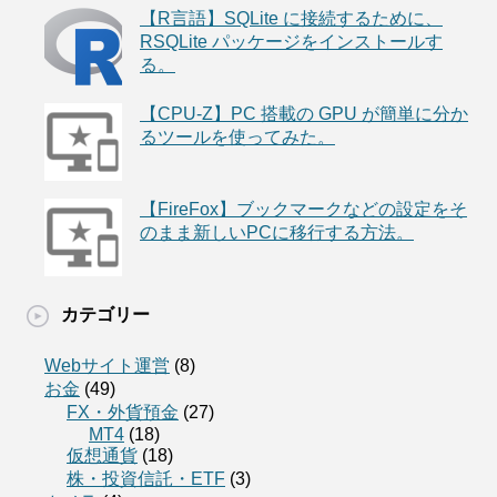
【R言語】SQLite に接続するために、
RSQLite パッケージをインストールす
る。
【CPU-Z】PC 搭載の GPU が簡単に分か
るツールを使ってみた。
【FireFox】ブックマークなどの設定をそ
のまま新しいPCに移行する方法。
カテゴリー
Webサイト運営
(8)
お金
(49)
FX・外貨預金
(27)
MT4
(18)
仮想通貨
(18)
株・投資信託・ETF
(3)