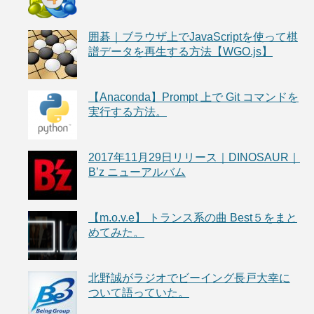
囲碁｜ブラウザ上でJavaScriptを使って棋
譜データを再生する方法【WGO.js】
【Anaconda】Prompt 上で Git コマンドを
実行する方法。
2017年11月29日リリース｜DINOSAUR｜
B’z ニューアルバム
【m.o.v.e】 トランス系の曲 Best５をまと
めてみた。
北野誠がラジオでビーイング長戸大幸に
ついて語っていた。