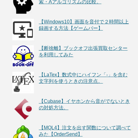
索・Aアルゴリズムの比較。
【Windows10】画面を音付で２時間以上
録画する方法【ゲームバー】
【断捨離】ブックオフ出張買取センター
を利用してみた
【LaTex】数式中にハイフン「-」を含む
文字列を使うときの注意点。
【Cubase】イヤホンから音がでないとき
の対処方法。
【MQL4】注文を出す関数について調べて
みた【OrderSend】