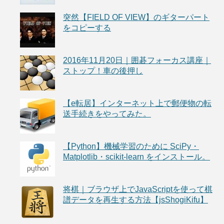
突然【FIELD OF VIEW】のギターパート
をコピーする
2016年11月20日｜囲碁フォーカス講座｜
ストップ！車の後押し
【e転居】インターネット上で郵便物の転
送手続きをやってみた。
【Python】機械学習のために SciPy・
Matplotlib・scikit-learn をインストール。
将棋｜ブラウザ上でJavaScriptを使って棋
譜データを再生する方法【jsShogiKifu】