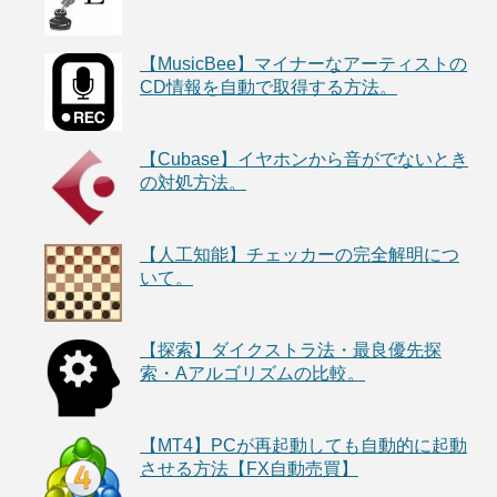
【MusicBee】マイナーなアーティストの
CD情報を自動で取得する方法。
【Cubase】イヤホンから音がでないとき
の対処方法。
【人工知能】チェッカーの完全解明につ
いて。
【探索】ダイクストラ法・最良優先探
索・Aアルゴリズムの比較。
【MT4】PCが再起動しても自動的に起動
させる方法【FX自動売買】