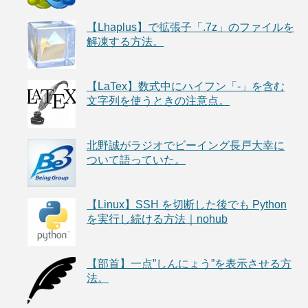
【Lhaplus】で拡張子「.7z」のファイルを
解凍する方法。
【LaTex】数式中にハイフン「-」を含む
文字列を使うときの注意点。
北野誠がラジオでビーイング長戸大幸に
ついて語っていた。
【Linux】SSH を切断した後でも Python
を実行し続ける方法｜nohub
【部首】一点”しんにょう”を表示させる方
法。