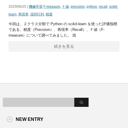
2020/06/25 |
機械学習
F-measure
,
Ｆ値
,
precision
,
python
,
recall
,
scikit-
learn
,
再現率
,
混同行列
,
精度
今回は、２クラス分類で Python の scikit-learn を使った評価指標
である、精度（Precision）、再現率（Recall）、Ｆ値（F-
measure）について調べてみました。 混
続きを見る
NEW ENTRY