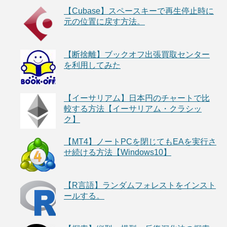
【Cubase】スペースキーで再生停止時に
元の位置に戻す方法。
【断捨離】ブックオフ出張買取センター
を利用してみた
【イーサリアム】日本円のチャートで比
較する方法【イーサリアム・クラシッ
ク】
【MT4】ノートPCを閉じてもEAを実行さ
せ続ける方法【Windows10】
【R言語】ランダムフォレストをインスト
ールする。