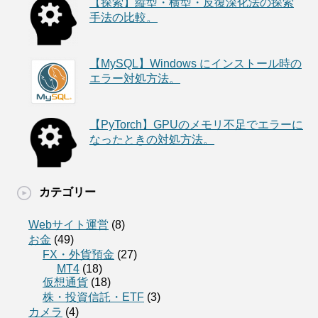
【探索】縦型・横型・反復深化法の探索
手法の比較。
【MySQL】Windows にインストール時の
エラー対処方法。
【PyTorch】GPUのメモリ不足でエラーに
なったときの対処方法。
カテゴリー
Webサイト運営
(8)
お金
(49)
FX・外貨預金
(27)
MT4
(18)
仮想通貨
(18)
株・投資信託・ETF
(3)
カメラ
(4)