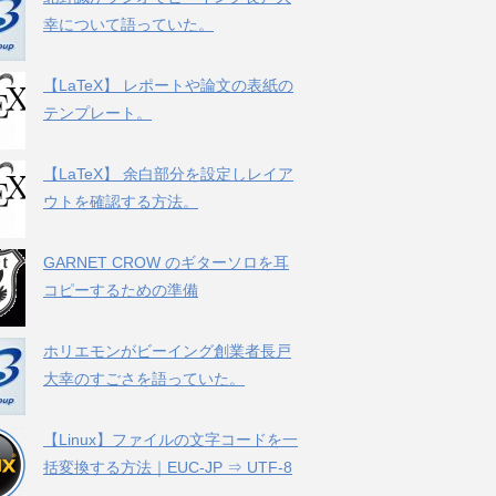
幸について語っていた。
【LaTeX】 レポートや論文の表紙の
テンプレート。
【LaTeX】 余白部分を設定しレイア
ウトを確認する方法。
GARNET CROW のギターソロを耳
コピーするための準備
ホリエモンがビーイング創業者長戸
大幸のすごさを語っていた。
【Linux】ファイルの文字コードを一
括変換する方法｜EUC-JP ⇒ UTF-8