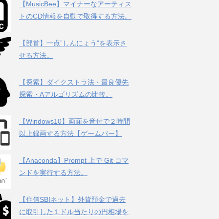
【MusicBee】マイナーなアーティス
トのCD情報を自動で取得する方法。
【部首】一点”しんにょう”を表示さ
せる方法。
【探索】ダイクストラ法・最良優先
探索・Aアルゴリズムの比較。
【Windows10】画面を音付で２時間
以上録画する方法【ゲームバー】
【Anaconda】Prompt 上で Git コマ
ンドを実行する方法。
【住信SBIネット】外貨預金で過去
に取引した１ドル当たりの円相場を