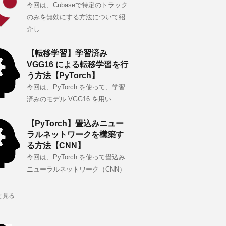
今回は、Cubaseで特定のトラック
のみを無効にする方法について紹
介し
【転移学習】学習済み
VGG16 による転移学習を行
う方法【PyTorch】
今回は、PyTorch を使って、学習
済みのモデル VGG16 を用い
【PyTorch】畳込みニュー
ラルネットワークを構築す
る方法【CNN】
今回は、PyTorch を使って畳込み
ニューラルネットワーク（CNN）
と見る