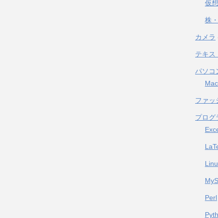
仮
株・
カメラ
テキス
パソコ
Mac
ファッ
プログ
Exc
LaT
Lin
My
Perl
Pyt