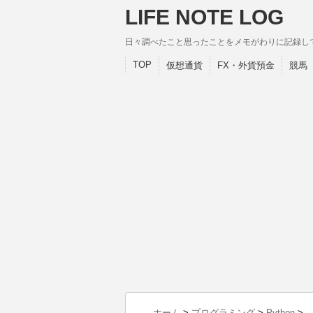
LIFE NOTE LOG
日々調べたこと思ったことをメモがわりに記録し
TOP
仮想通貨
FX・外貨預金
競馬
ホーム
>
プログラミング
>
Python
>