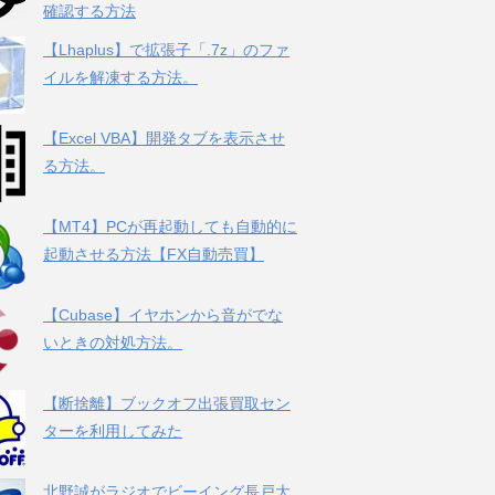
確認する方法
【Lhaplus】で拡張子「.7z」のファ
イルを解凍する方法。
【Excel VBA】開発タブを表示させ
る方法。
【MT4】PCが再起動しても自動的に
起動させる方法【FX自動売買】
【Cubase】イヤホンから音がでな
いときの対処方法。
【断捨離】ブックオフ出張買取セン
ターを利用してみた
北野誠がラジオでビーイング長戸大