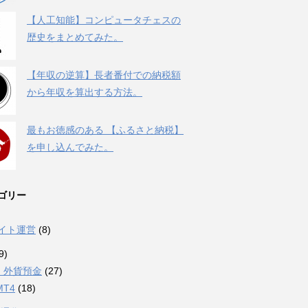
【人工知能】コンピュータチェスの
歴史をまとめてみた。
【年収の逆算】長者番付での納税額
から年収を算出する方法。
最もお徳感のある 【ふるさと納税】
を申し込んでみた。
ゴリー
サイト運営
(8)
9)
・外貨預金
(27)
MT4
(18)