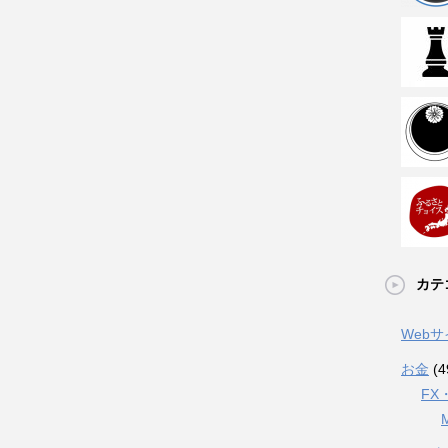
カテ
Web
お金
(4
FX