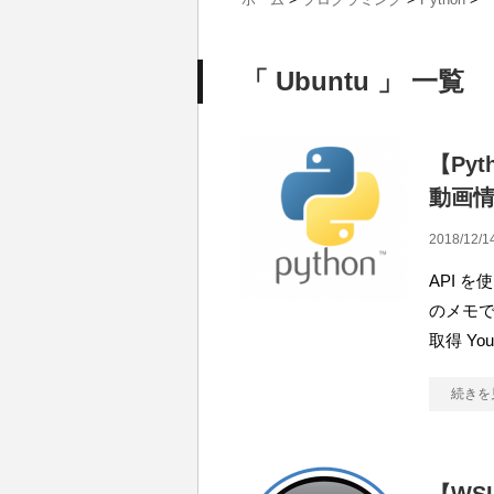
「 Ubuntu 」 一覧
【Pyt
動画
2018/12/1
API 
のメモです。
取得 You
続きを