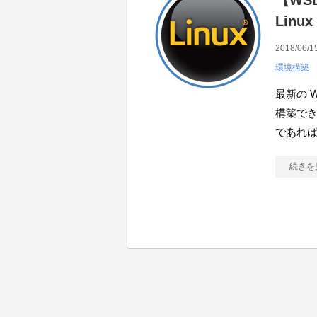
【WSL
Linu
2018/06/1
環境構築
最新の W
構築でき
であれば、W
続きを