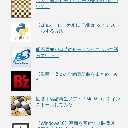
【人工知能】チェッカーの完全解明につ
いて。
【Linux】 ローカルに Python をインスト
ールする方法。
明石昌夫が当時のビーイングについて語
っていた。
【動画】 B’z の全編英語曲をまとめてみ
た。
囲碁｜棋譜再生ソフト「MultiGo」をイン
ストールしてみた
【Windows10】画面を音付で２時間以上