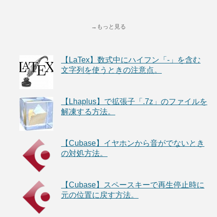
→もっと見る
【LaTex】数式中にハイフン「-」を含む
文字列を使うときの注意点。
【Lhaplus】で拡張子「.7z」のファイルを
解凍する方法。
【Cubase】イヤホンから音がでないとき
の対処方法。
【Cubase】スペースキーで再生停止時に
元の位置に戻す方法。