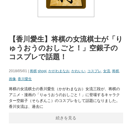
【香川愛生】将棋の女流棋士が「り
ゅうおうのおしごと！」空銀子の
コスプレで話題！
2018/05/01 |
将棋
shogi
,
かがわまなお
,
かわいい
,
コスプレ
,
女流
,
将棋
,
画像
,
香川愛生
将棋の女流棋士の香川愛生（かがわまなお）女流三段が、将棋の
アニメ・漫画の「りゅうおうのおしごと！」に登場するキャラク
ター空銀子（そらぎんこ）のコスプレをして話題になりました。
香川女流は、過去に
続きを見る