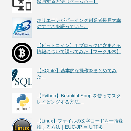
録画する方法【ゲームバー】
ホリエモンがビーイング創業者長戸大幸
のすごさを語っていた。
【ビットコイン】１ブロックに含まれる
情報について調べてみた【マークル木】
【SQLite】基本的な操作をまとめてみ
た。
【Python】Beautiful Soup を使ってスク
レイピングする方法。
【Linux】ファイルの文字コードを一括変
換する方法｜EUC-JP ⇒ UTF-8