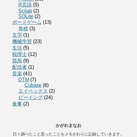
R言語
(5)
Scilab
(2)
SQLite
(2)
ボードゲーム
(13)
将棋
(3)
文字
(1)
機械学習
(23)
生活
(5)
税理士
(12)
競馬
(9)
配信者
(1)
音楽
(41)
DTM
(7)
Cubase
(6)
エイベックス
(2)
ビーイング
(24)
食事
(2)
かがわまなお
日々調べたこと思ったことをメモがわりに記録していきます。