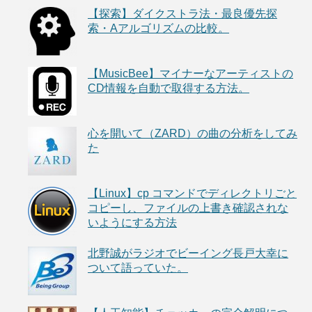
【探索】ダイクストラ法・最良優先探
索・Aアルゴリズムの比較。
【MusicBee】マイナーなアーティストの
CD情報を自動で取得する方法。
心を開いて（ZARD）の曲の分析をしてみ
た
【Linux】cp コマンドでディレクトリごと
コピーし、ファイルの上書き確認されな
いようにする方法
北野誠がラジオでビーイング長戸大幸に
ついて語っていた。