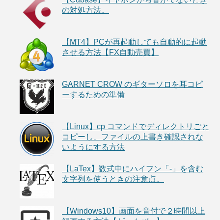
の対処方法。
【MT4】PCが再起動しても自動的に起動
させる方法【FX自動売買】
GARNET CROW のギターソロを耳コピ
ーするための準備
【Linux】cp コマンドでディレクトリごと
コピーし、ファイルの上書き確認されな
いようにする方法
【LaTex】数式中にハイフン「-」を含む
文字列を使うときの注意点。
【Windows10】画面を音付で２時間以上