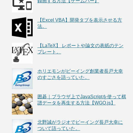
録画する方法【ゲームバー】
【Excel VBA】開発タブを表示させる方
法。
【LaTeX】 レポートや論文の表紙のテン
プレート。
ホリエモンがビーイング創業者長戸大幸
のすごさを語っていた。
囲碁｜ブラウザ上でJavaScriptを使って棋
譜データを再生する方法【WGO.js】
北野誠がラジオでビーイング長戸大幸に
ついて語っていた。