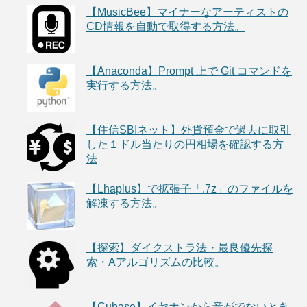
【MusicBee】マイナーなアーティストの
CD情報を自動で取得する方法。
【Anaconda】Prompt 上で Git コマンドを
実行する方法。
【住信SBIネット】外貨預金で過去に取引
した１ドル当たりの円相場を確認する方
法
【Lhaplus】で拡張子「.7z」のファイルを
解凍する方法。
【探索】ダイクストラ法・最良優先探
索・Aアルゴリズムの比較。
【Cubase】イヤホンから音がでないとき