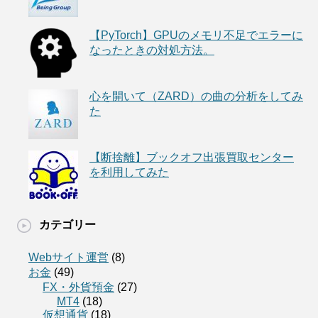
【PyTorch】GPUのメモリ不足でエラーに
なったときの対処方法。
心を開いて（ZARD）の曲の分析をしてみ
た
【断捨離】ブックオフ出張買取センター
を利用してみた
カテゴリー
Webサイト運営
(8)
お金
(49)
FX・外貨預金
(27)
MT4
(18)
仮想通貨
(18)