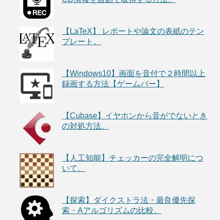
【LaTeX】 レポートや論文の表紙のテン
プレート。
【Windows10】画面を音付で２時間以上
録画する方法【ゲームバー】
【Cubase】イヤホンから音がでないとき
の対処方法。
【人工知能】チェッカーの完全解明につ
いて。
【探索】ダイクストラ法・最良優先探
索・Aアルゴリズムの比較。