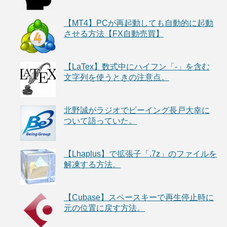
【MT4】PCが再起動しても自動的に起動
させる方法【FX自動売買】
【LaTex】数式中にハイフン「-」を含む
文字列を使うときの注意点。
北野誠がラジオでビーイング長戸大幸に
ついて語っていた。
【Lhaplus】で拡張子「.7z」のファイルを
解凍する方法。
【Cubase】スペースキーで再生停止時に
元の位置に戻す方法。