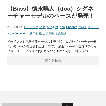
【Bass】徳永暁人（doa）シグネ
ーチャーモデルのベースが発売！
2017/08/22 |
ビーイング
Bass
,
being
,
bz
,
doa
,
Phoenix
,
ZARD
,
サポート
メンバー
,
ベース
,
使用楽器
,
大黒摩季
,
徳永暁人
ビーイングを代表するベーシスト徳永暁人氏のシグネーチャーモ
デルのBassが発売されたようです。 最近、doaや大黒摩季のライ
ブやレコーディングで使われている Bass です。 徳永氏の
続きを見る