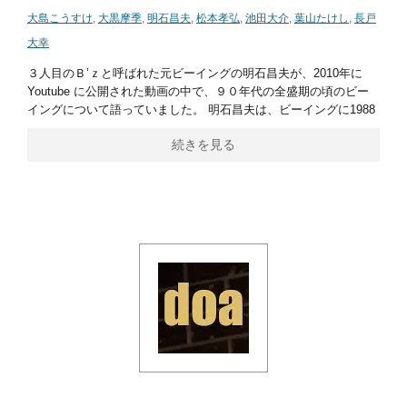
大島こうすけ
,
大黒摩季
,
明石昌夫
,
松本孝弘
,
池田大介
,
葉山たけし
,
長戸
大幸
３人目のＢ’ｚと呼ばれた元ビーイングの明石昌夫が、2010年に
Youtube に公開された動画の中で、９０年代の全盛期の頃のビー
イングについて語っていました。 明石昌夫は、ビーイングに1988
続きを見る