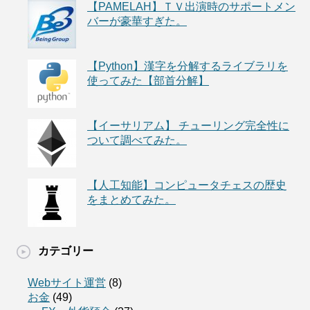
【PAMELAH】ＴＶ出演時のサポートメン
バーが豪華すぎた。
【Python】漢字を分解するライブラリを
使ってみた【部首分解】
【イーサリアム】 チューリング完全性に
ついて調べてみた。
【人工知能】コンピュータチェスの歴史
をまとめてみた。
カテゴリー
Webサイト運営
(8)
お金
(49)