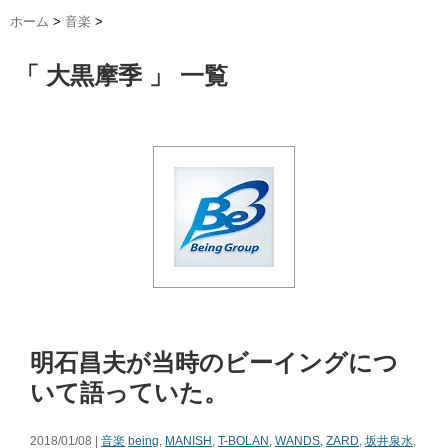
ホーム
>
音楽
>
「 大黒摩季 」 一覧
明石昌夫が当時のビーイングにつ
いて語っていた。
2018/01/08 |
音楽
being
,
MANISH
,
T-BOLAN
,
WANDS
,
ZARD
,
坂井泉水
,