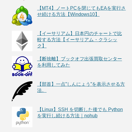
【MT4】ノートPCを閉じてもEAを実行さ
せ続ける方法【Windows10】
【イーサリアム】日本円のチャートで比
較する方法【イーサリアム・クラシッ
ク】
【断捨離】ブックオフ出張買取センター
を利用してみた
【部首】一点”しんにょう”を表示させる方
法。
【Linux】SSH を切断した後でも Python
を実行し続ける方法｜nohub