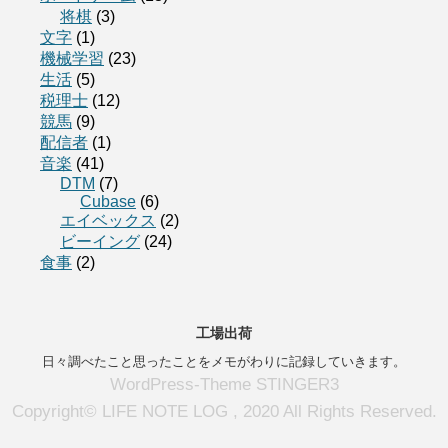
将棋
(3)
文字
(1)
機械学習
(23)
生活
(5)
税理士
(12)
競馬
(9)
配信者
(1)
音楽
(41)
DTM
(7)
Cubase
(6)
エイベックス
(2)
ビーイング
(24)
食事
(2)
工場出荷
日々調べたこと思ったことをメモがわりに記録していきます。
WordPress-Theme STINGER3
Copyright© LIFE NOTE LOG , 2020 All Rights Reserved.