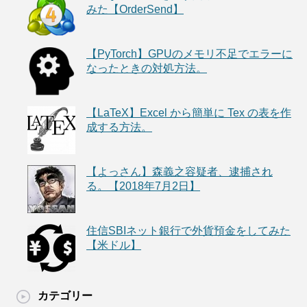
みた【OrderSend】
【PyTorch】GPUのメモリ不足でエラーに
なったときの対処方法。
【LaTeX】Excel から簡単に Tex の表を作
成する方法。
【よっさん】森義之容疑者、逮捕され
る。【2018年7月2日】
住信SBIネット銀行で外貨預金をしてみた
【米ドル】
カテゴリー