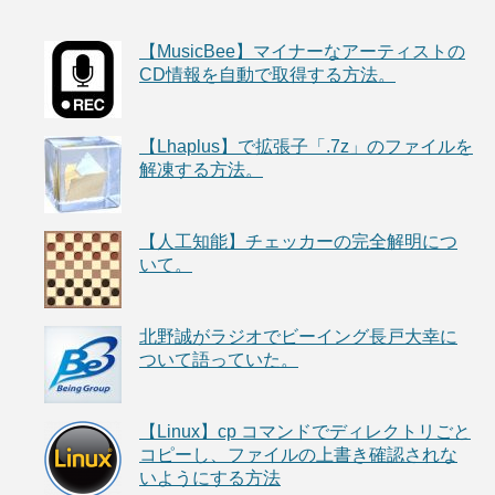
【MusicBee】マイナーなアーティストの
CD情報を自動で取得する方法。
【Lhaplus】で拡張子「.7z」のファイルを
解凍する方法。
【人工知能】チェッカーの完全解明につ
いて。
北野誠がラジオでビーイング長戸大幸に
ついて語っていた。
【Linux】cp コマンドでディレクトリごと
コピーし、ファイルの上書き確認されな
いようにする方法