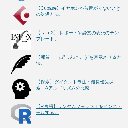
【Cubase】イヤホンから音がでないとき
の対処方法。
【LaTeX】 レポートや論文の表紙のテン
プレート。
【部首】一点”しんにょう”を表示させる方
法。
【探索】ダイクストラ法・最良優先探
索・Aアルゴリズムの比較。
【R言語】ランダムフォレストをインスト
ールする。