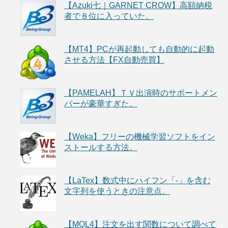
【Azuki七｜GARNET CROW】高額納税
者で８位に入っていた。
【MT4】PCが再起動しても自動的に起動
させる方法【FX自動売買】
【PAMELAH】ＴＶ出演時のサポートメン
バーが豪華すぎた。
【Weka】フリーの機械学習ソフトをイン
ストールする方法。
【LaTex】数式中にハイフン「-」を含む
文字列を使うときの注意点。
【MQL4】注文を出す関数について調べて