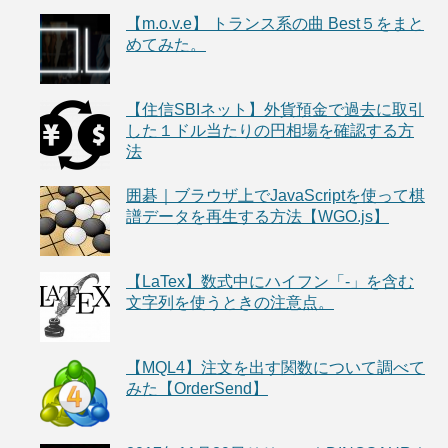
【m.o.v.e】 トランス系の曲 Best５をまと
めてみた。
【住信SBIネット】外貨預金で過去に取引
した１ドル当たりの円相場を確認する方
法
囲碁｜ブラウザ上でJavaScriptを使って棋
譜データを再生する方法【WGO.js】
【LaTex】数式中にハイフン「-」を含む
文字列を使うときの注意点。
【MQL4】注文を出す関数について調べて
みた【OrderSend】