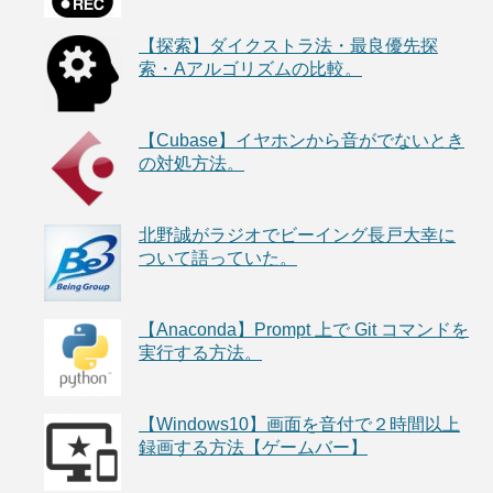
【探索】ダイクストラ法・最良優先探
索・Aアルゴリズムの比較。
【Cubase】イヤホンから音がでないとき
の対処方法。
北野誠がラジオでビーイング長戸大幸に
ついて語っていた。
【Anaconda】Prompt 上で Git コマンドを
実行する方法。
【Windows10】画面を音付で２時間以上
録画する方法【ゲームバー】