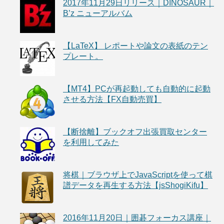
2017年11月29日リリース｜DINOSAUR｜
B’z ニューアルバム
【LaTeX】 レポートや論文の表紙のテン
プレート。
【MT4】PCが再起動しても自動的に起動
させる方法【FX自動売買】
【断捨離】ブックオフ出張買取センター
を利用してみた
将棋｜ブラウザ上でJavaScriptを使って棋
譜データを再生する方法【jsShogiKifu】
2016年11月20日｜囲碁フォーカス講座｜