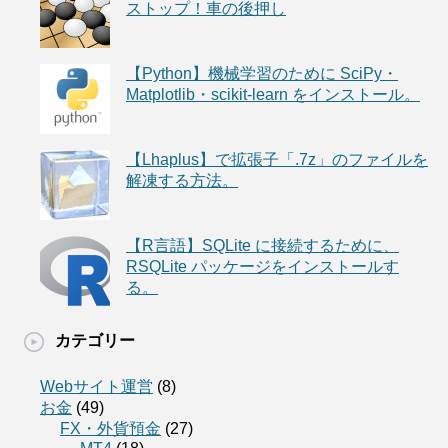
ストップ！車の後押し
【Python】機械学習のために SciPy・
Matplotlib・scikit-learn をインストール。
【Lhaplus】で拡張子「.7z」のファイルを
解凍する方法。
【R言語】SQLite に接続するために、
RSQLite パッケージをインストールす
る。
カテゴリー
Webサイト運営
(8)
お金
(49)
FX・外貨預金
(27)