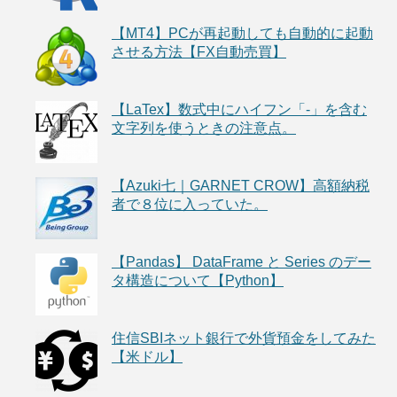
【MT4】PCが再起動しても自動的に起動
させる方法【FX自動売買】
【LaTex】数式中にハイフン「-」を含む
文字列を使うときの注意点。
【Azuki七｜GARNET CROW】高額納税
者で８位に入っていた。
【Pandas】 DataFrame と Series のデー
タ構造について【Python】
住信SBIネット銀行で外貨預金をしてみた
【米ドル】