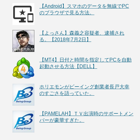
【Android】スマホのデータを無線でPC
のブラウザで見る方法。
【よっさん】森義之容疑者、逮捕され
る。【2018年7月2日】
【MT4】日付と時間を指定してPCを自動
起動させる方法【DELL】
ホリエモンがビーイング創業者長戸大幸
のすごさを語っていた。
【PAMELAH】ＴＶ出演時のサポートメン
バーが豪華すぎた。