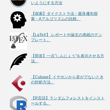
いようにする方法
【探索】ダイクストラ法・最良優先探
索・Aアルゴリズムの比較。
【LaTeX】 レポートや論文の表紙のテン
プレート。
【部首】一点”しんにょう”を表示させる方
法。
【Cubase】イヤホンから音がでないとき
の対処方法。
【R言語】ランダムフォレストをインスト
ールする。