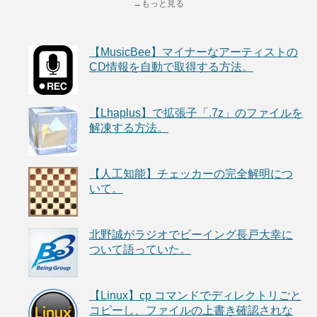
→もっと見る
【MusicBee】マイナーなアーティストの
CD情報を自動で取得する方法。
【Lhaplus】で拡張子「.7z」のファイルを
解凍する方法。
【人工知能】チェッカーの完全解明につ
いて。
北野誠がラジオでビーイング長戸大幸に
ついて語っていた。
【Linux】cp コマンドでディレクトリごと
コピーし、ファイルの上書き確認されな