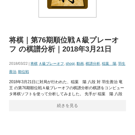
将棋｜第76期順位戦Ａ級プレーオ
フ の棋譜分析｜2018年3月21日
2018/03/22 |
将棋
Ａ級プレーオフ
,
shogi
,
動画
,
棋譜分析
,
稲葉 陽
,
羽生
善治
,
順位戦
2018年3月21日に対局が行われた、稲葉 陽 八段 対 羽生善治 竜
王 の第76期順位戦Ａ級プレーオフの棋譜分析の棋譜をコンピュー
タ将棋ソフトを使って分析してみました。 先手が 稲葉 陽 八段
続きを見る