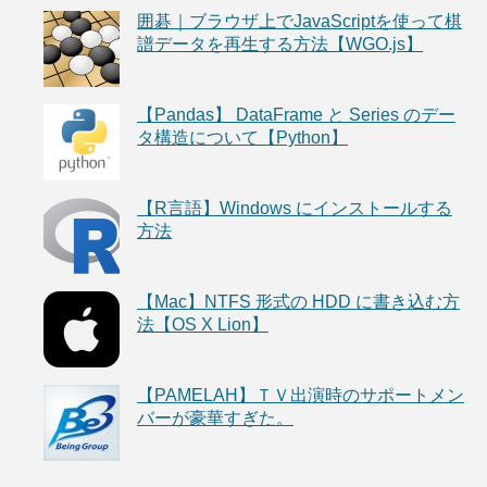
囲碁｜ブラウザ上でJavaScriptを使って棋
譜データを再生する方法【WGO.js】
【Pandas】 DataFrame と Series のデー
タ構造について【Python】
【R言語】Windows にインストールする
方法
【Mac】NTFS 形式の HDD に書き込む方
法【OS X Lion】
【PAMELAH】ＴＶ出演時のサポートメン
バーが豪華すぎた。