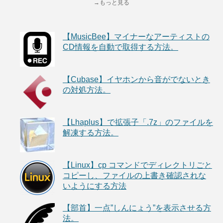
→もっと見る
【MusicBee】マイナーなアーティストの
CD情報を自動で取得する方法。
【Cubase】イヤホンから音がでないとき
の対処方法。
【Lhaplus】で拡張子「.7z」のファイルを
解凍する方法。
【Linux】cp コマンドでディレクトリごと
コピーし、ファイルの上書き確認されな
いようにする方法
【部首】一点”しんにょう”を表示させる方
法。