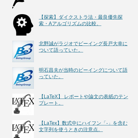
【探索】ダイクストラ法・最良優先探
索・Aアルゴリズムの比較。
北野誠がラジオでビーイング長戸大幸に
ついて語っていた。
明石昌夫が当時のビーイングについて語
っていた。
【LaTeX】 レポートや論文の表紙のテン
プレート。
【LaTex】数式中にハイフン「-」を含む
文字列を使うときの注意点。