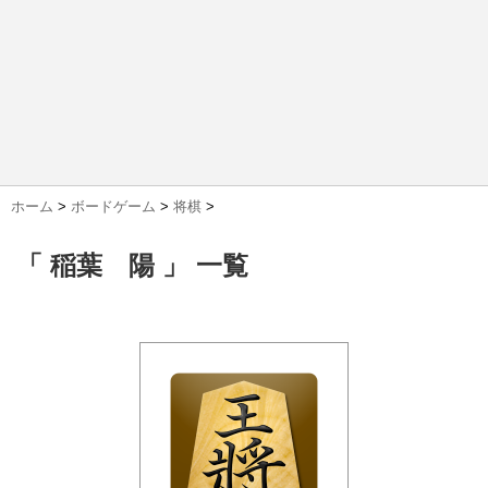
ホーム
>
ボードゲーム
>
将棋
>
「 稲葉 陽 」 一覧