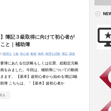
NE
本】簿記３級取得に向けて初心者が
たこと｜補助簿
9 |
税理士
３級
,
初心者
,
動画
,
無料
,
税理士試験
,
簿記
,
講座
主要簿にあたる仕訳帳もしくは伝票、総勘定元帳
動画をみました。今回は、補助簿についての動画
きます。 【基本】超初心者から始める簿記3級
助簿 こちらは、「【基本】超初心者か
見る