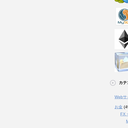
カテ
Web
お金
(4
FX