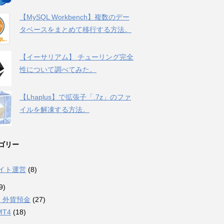
【MySQL Workbench】複数のデー
タベースをまとめて移行する方法。
【イーサリアム】 チューリング完全
性について調べてみた。
【Lhaplus】で拡張子「.7z」のファ
イルを解凍する方法。
ゴリー
サイト運営
(8)
9)
・外貨預金
(27)
MT4
(18)