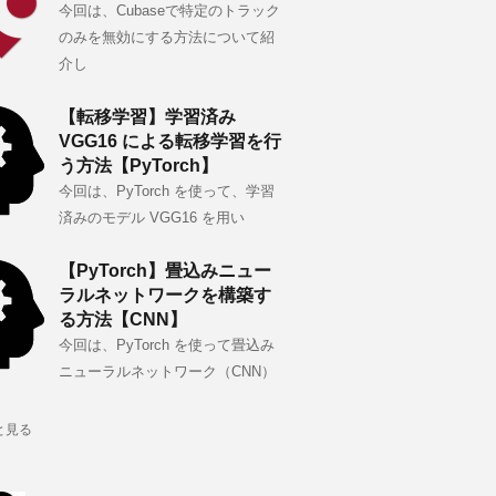
今回は、Cubaseで特定のトラック
のみを無効にする方法について紹
介し
【転移学習】学習済み
VGG16 による転移学習を行
う方法【PyTorch】
今回は、PyTorch を使って、学習
済みのモデル VGG16 を用い
【PyTorch】畳込みニュー
ラルネットワークを構築す
る方法【CNN】
今回は、PyTorch を使って畳込み
ニューラルネットワーク（CNN）
と見る