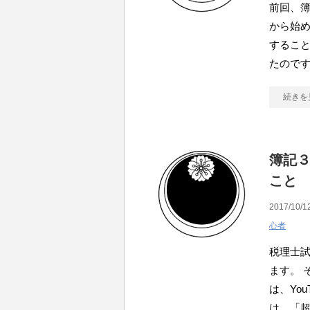
前回、簿
から始
するこ
たので
続きを
簿記
こと
2017/10/1
心者
税理士
ます。 
は、Yo
は、「