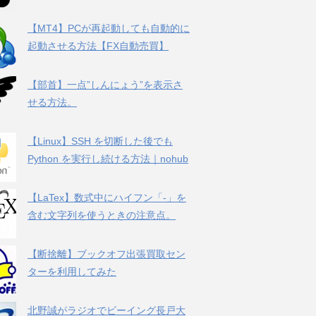
【MT4】PCが再起動しても自動的に
起動させる方法【FX自動売買】
【部首】一点”しんにょう”を表示さ
せる方法。
【Linux】SSH を切断した後でも
Python を実行し続ける方法｜nohub
【LaTex】数式中にハイフン「-」を
含む文字列を使うときの注意点。
【断捨離】ブックオフ出張買取セン
ターを利用してみた
北野誠がラジオでビーイング長戸大