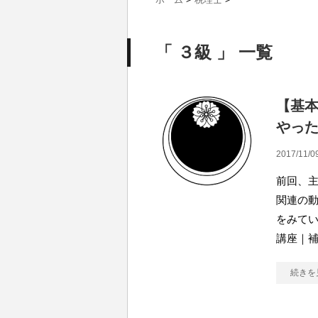
「 ３級 」 一覧
【基
やっ
2017/11/0
前回、
関連の
をみてい
講座｜補
続きを