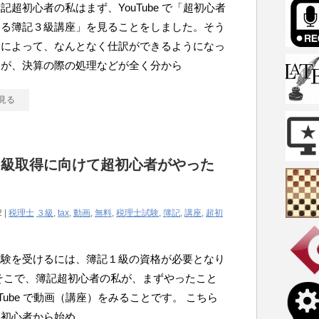
記超初心者の私はまず、YouTube で「超初心者
める簿記３級講座」を見ることをしました。そう
とによって、なんとなく仕訳ができるようになっ
すが、決算の際の処理などが全く分から
見る
３級取得に向けて超初心者がやった
2 |
税理士
３級
,
tax
,
動画
,
無料
,
税理士試験
,
簿記
,
講座
,
超初
試験を受けるには、簿記１級の資格が必要となり
そこで、簿記超初心者の私が、まずやったこと
uTube で動画（講座）をみることです。 こちら
超初心者から始め