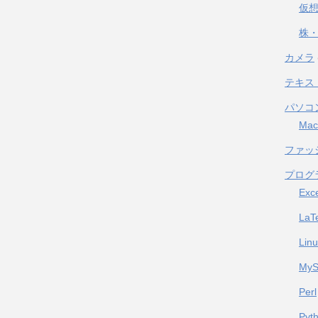
仮
株・
カメラ
テキス
パソコ
Mac
ファッ
プログ
Exc
LaT
Lin
My
Perl
Pyt