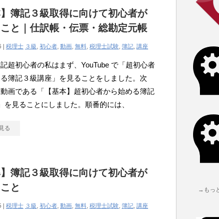
本】簿記３級取得に向けて初心者が
たこと｜仕訳帳・伝票・総勘定元帳
6 |
税理士
３級
,
初心者
,
動画
,
無料
,
税理士試験
,
簿記
,
講座
記超初心者の私はまず、YouTube で「超初心者
める簿記３級講座」を見ることをしました。次
連動画である「【基本】超初心者から始める簿記
」を見ることにしました。順番的には、
見る
準】簿記３級取得に向けて初心者が
たこと
→もっ
5 |
税理士
３級
,
初心者
,
動画
,
無料
,
税理士試験
,
簿記
,
講座