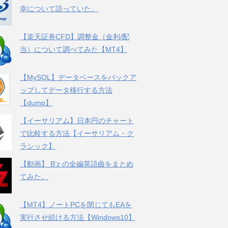
幸について語っていた。
【楽天証券CFD】調整金（金利/配
当）について調べてみた【MT4】
【MySQL】データベースをバックア
ップしてデータ移行する方法
【dump】
【イーサリアム】日本円のチャート
で比較する方法【イーサリアム・ク
ラシック】
【動画】 B’z の全編英語曲をまとめ
てみた。
【MT4】ノートPCを閉じてもEAを
実行させ続ける方法【Windows10】