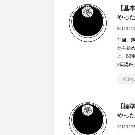
【基
やっ
2017/11/0
前回、簿
から始
に、関
3級講座
続きを
【標
やっ
2017/11/0