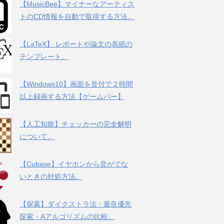
【MusicBee】マイナーなアーティス
トのCD情報を自動で取得する方法。
【LaTeX】 レポートや論文の表紙の
テンプレート。
【Windows10】画面を音付で２時間
以上録画する方法【ゲームバー】
【人工知能】チェッカーの完全解明
について。
【Cubase】イヤホンから音がでな
いときの対処方法。
【探索】ダイクストラ法・最良優先
探索・Aアルゴリズムの比較。