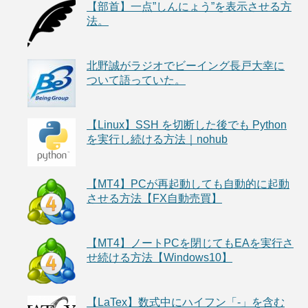
【部首】一点”しんにょう”を表示させる方
法。
北野誠がラジオでビーイング長戸大幸に
ついて語っていた。
【Linux】SSH を切断した後でも Python
を実行し続ける方法｜nohub
【MT4】PCが再起動しても自動的に起動
させる方法【FX自動売買】
【MT4】ノートPCを閉じてもEAを実行さ
せ続ける方法【Windows10】
【LaTex】数式中にハイフン「-」を含む