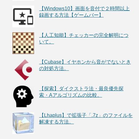
【Windows10】画面を音付で２時間以上
録画する方法【ゲームバー】
【人工知能】チェッカーの完全解明につ
いて。
【Cubase】イヤホンから音がでないとき
の対処方法。
【探索】ダイクストラ法・最良優先探
索・Aアルゴリズムの比較。
【Lhaplus】で拡張子「.7z」のファイルを
解凍する方法。