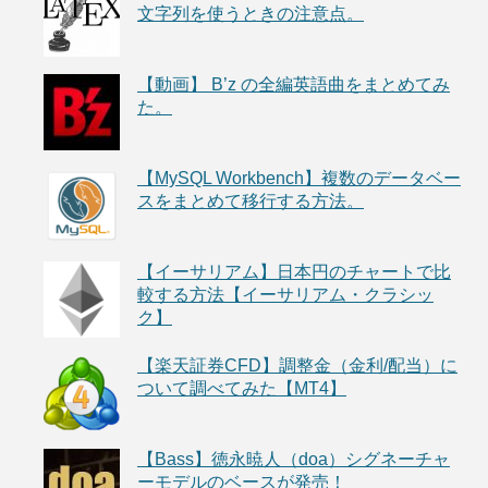
文字列を使うときの注意点。
【動画】 B’z の全編英語曲をまとめてみ
た。
【MySQL Workbench】複数のデータベー
スをまとめて移行する方法。
【イーサリアム】日本円のチャートで比
較する方法【イーサリアム・クラシッ
ク】
【楽天証券CFD】調整金（金利/配当）に
ついて調べてみた【MT4】
【Bass】徳永暁人（doa）シグネーチャ
ーモデルのベースが発売！