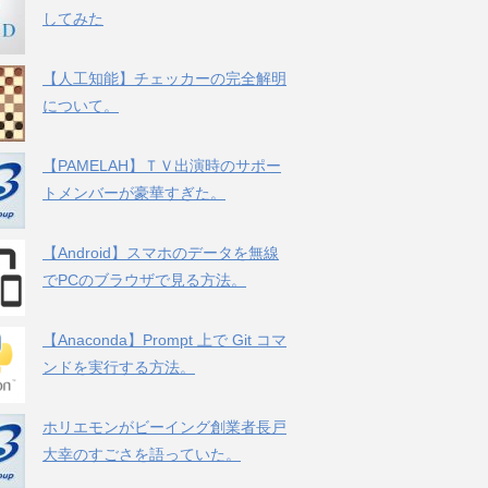
してみた
【人工知能】チェッカーの完全解明
について。
【PAMELAH】ＴＶ出演時のサポー
トメンバーが豪華すぎた。
【Android】スマホのデータを無線
でPCのブラウザで見る方法。
【Anaconda】Prompt 上で Git コマ
ンドを実行する方法。
ホリエモンがビーイング創業者長戸
大幸のすごさを語っていた。