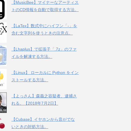
【MusicBee】マイナーなアーティス
トのCD情報を自動で取得する方法。
【LaTex】数式中にハイフン「-」を
含む文字列を使うときの注意点。
【Lhaplus】で拡張子「.7z」のファ
イルを解凍する方法。
【Linux】 ローカルに Python をイン
ストールする方法。
【よっさん】森義之容疑者、逮捕さ
れる。【2018年7月2日】
【Cubase】イヤホンから音がでな
いときの対処方法。