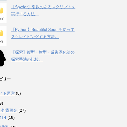
【Spyder】引数のあるスクリプトを
実行する方法。
【Python】Beautiful Soup を使って
スクレイピングする方法。
【探索】縦型・横型・反復深化法の
探索手法の比較。
ゴリー
サイト運営
(8)
9)
・外貨預金
(27)
MT4
(18)