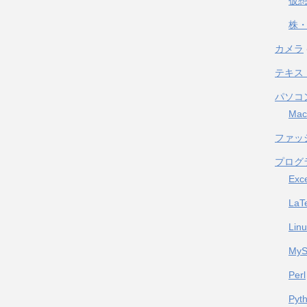
仮
株・
カメラ
テキス
パソコ
Mac
ファッ
プログ
Exc
LaT
Lin
My
Perl
Pyt