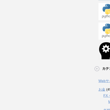
カテ
Web
お金
(4
FX