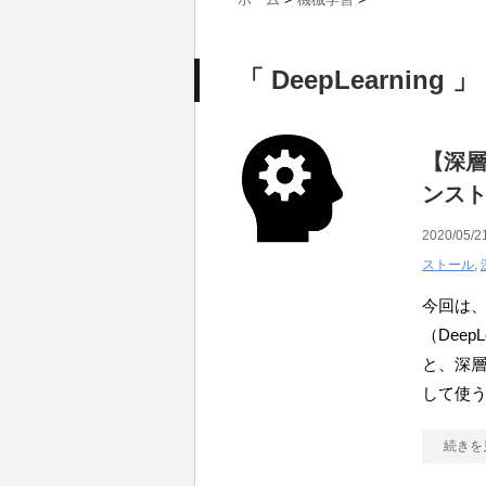
「 DeepLearning 
【深層学
ンスト
2020/05/2
ストール
,
今回は、Go
（Deep
と、深
して使う 
続きを