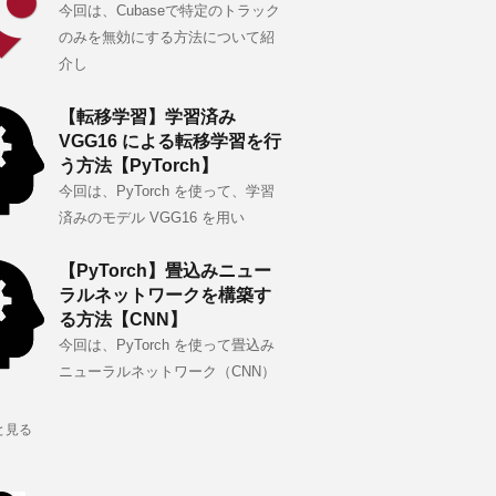
今回は、Cubaseで特定のトラック
のみを無効にする方法について紹
介し
【転移学習】学習済み
VGG16 による転移学習を行
う方法【PyTorch】
今回は、PyTorch を使って、学習
済みのモデル VGG16 を用い
【PyTorch】畳込みニュー
ラルネットワークを構築す
る方法【CNN】
今回は、PyTorch を使って畳込み
ニューラルネットワーク（CNN）
と見る