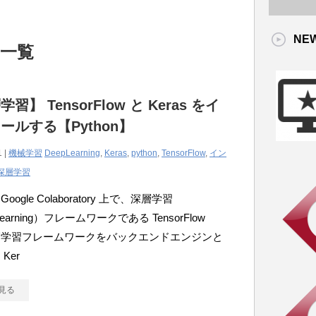
NE
」 一覧
習】 TensorFlow と Keras をイ
ールする【Python】
1 |
機械学習
DeepLearning
,
Keras
,
python
,
TensorFlow
,
イン
深層学習
ogle Colaboratory 上で、深層学習
Learning）フレームワークである TensorFlow
層学習フレームワークをバックエンドエンジンと
Ker
見る