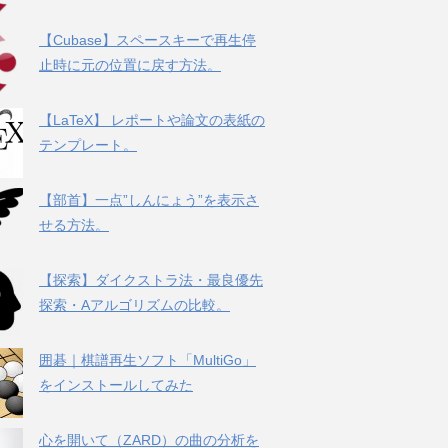
【Cubase】スペースキーで再生停
止時に元の位置に戻す方法。
【LaTeX】 レポートや論文の表紙の
テンプレート。
【部首】一点”しんにょう”を表示さ
せる方法。
【探索】ダイクストラ法・最良優先
探索・Aアルゴリズムの比較。
囲碁｜棋譜再生ソフト「MultiGo」
をインストールしてみた
心を開いて（ZARD）の曲の分析を