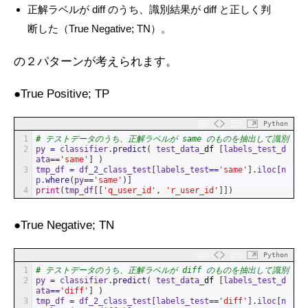
正解ラベルが diff のうち、識別結果が diff と正しく判
断した（True Negative; TN）。
の２パターンが考えられます。
●True Positive; TP
Python
1
# テストデータのうち、正解ラベルが same のものを抽出して識別
2
py
=
classifier
.
predict
(
test_data
_
df
[
labels_test_d
ata
==
'same'
]
)
3
tmp_df
=
df_2_class_test
[
labels_test
==
'same'
]
.
iloc
[
n
p
.
where
(
py
==
'same'
)
]
4
print
(
tmp_df
[
[
'q_user_id'
,
'r_user_id'
]
]
)
●True Negative; TN
Python
1
# テストデータのうち、正解ラベルが diff のものを抽出して識別
2
py
=
classifier
.
predict
(
test_data
_
df
[
labels_test_d
ata
==
'diff'
]
)
3
tmp_df
=
df_2_class_test
[
labels_test
==
'diff'
]
.
iloc
[
n