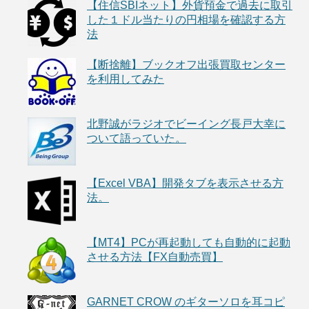
【住信SBIネット】外貨預金で過去に取引
した１ドル当たりの円相場を確認する方
法
【断捨離】ブックオフ出張買取センター
を利用してみた
北野誠がラジオでビーイング長戸大幸に
ついて語っていた。
【Excel VBA】開発タブを表示させる方
法。
【MT4】PCが再起動しても自動的に起動
させる方法【FX自動売買】
GARNET CROW のギターソロを耳コピ