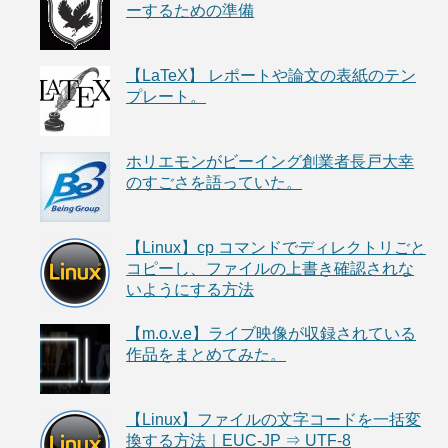
ーするための準備
【LaTeX】 レポートや論文の表紙のテン
プレート。
ホリエモンがビーイング創業者長戸大幸
のすごさを語っていた。
【Linux】cp コマンドでディレクトリごと
コピーし、ファイルの上書き確認されな
いようにする方法
【m.o.v.e】ライブ映像が収録されている
作品をまとめてみた。
【Linux】ファイルの文字コードを一括変
換する方法｜EUC-JP ⇒ UTF-8