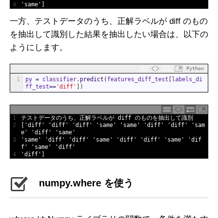
4
'same'
]
一方、テストデータのうち、正解ラベルが diff のもの
を抽出して識別した結果を抽出したい場合は、以下の
ようにします。
Python
1
py
=
classifier
.
predict
(
features_diff_test
[
labels_di
ff_test
==
'diff'
]
)
1
テストデータのうち、正解ラベルが
diff
のものを抽出して識別
2
[
'diff'
'diff'
'diff'
'same'
'same'
'diff'
'diff'
'sam
e'
'diff'
'same'
3
'same'
'diff'
'diff'
'same'
'diff'
'diff'
'same'
'dif
f'
'same'
'diff'
4
'diff'
]
numpy.where を使う