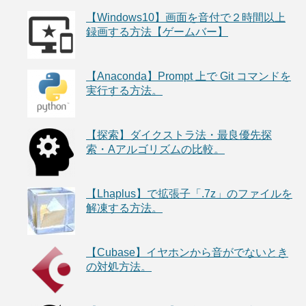
【Windows10】画面を音付で２時間以上
録画する方法【ゲームバー】
【Anaconda】Prompt 上で Git コマンドを
実行する方法。
【探索】ダイクストラ法・最良優先探
索・Aアルゴリズムの比較。
【Lhaplus】で拡張子「.7z」のファイルを
解凍する方法。
【Cubase】イヤホンから音がでないとき
の対処方法。