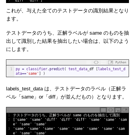
5
'diff'
'diff'
]
これが、与えた全てのテストデータの識別結果となり
ます。
テストデータのうち、正解ラベルが same のものを抽
出して識別した結果を抽出したい場合は、以下のよう
にします。
Python
1
py
=
classifier
.
predict
(
test_data
_
df
[
labels_test_d
ata
==
'same'
]
)
labels_test_data は、テストデータのラベル（正解ラ
ベル「same」or「diff」が並んだもの）となります。
1
テストデータのうち、正解ラベルが
same
のものを抽出して識別
2
[
'same'
'same'
'diff'
'diff'
'diff'
'same'
'same'
'sam
e'
'same'
'same'
3
'same'
'same'
'same'
'same'
'same'
'same'
'same'
'sam
e'
'same'
'same'