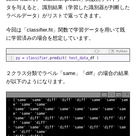
タを与えると、識別結果（学習した識別器が判断した
ラベルデータ）がリストで返ってきます。
今回は「classifier.fit」関数で学習データを用いて既
に学習済みの場合を想定しています。
Python
1
py
=
classifier
.
predict
(
test_data
_
df
)
２クラス分類でラベル「same」「diff」の場合の結果
が以下のようになります。
1
[
'same'
'same'
'diff'
'diff'
'diff'
'same'
'same'
'sam
e'
'same'
'same'
2
'same'
'same'
'same'
'same'
'same'
'same'
'same'
'sam
e'
'same'
'same'
3
'same'
'diff'
'diff'
'diff'
'same'
'same'
'diff'
'dif
f'
'same'
'diff'
4
'same'
'same'
'diff'
'diff'
'same'
'diff'
'diff'
'sam
e'
'diff'
'same'