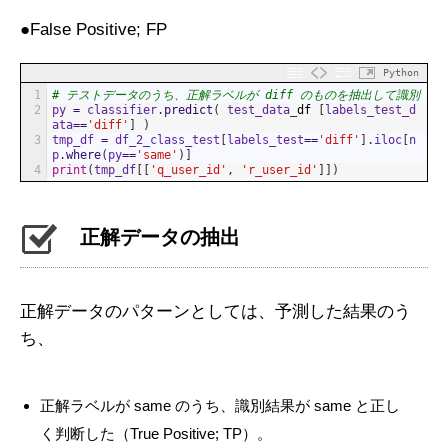
●False Positive; FP
Python
1
# テストデータのうち、正解ラベルが diff のものを抽出して識別
2
py
=
classifier
.
predict
(
test_data
_
df
[
labels_test_d
ata
==
'diff'
]
)
3
tmp_df
=
df_2_class_test
[
labels_test
==
'diff'
]
.
iloc
[
n
p
.
where
(
py
==
'same'
)
]
4
print
(
tmp_df
[
[
'q_user_id'
,
'r_user_id'
]
]
)
正解データの抽出
正解データのパターンとしては、予測した結果のう
ち、
正解ラベルが same のうち、識別結果が same と正し
く判断した（True Positive; TP）。