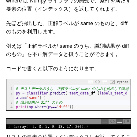
whrere は Numpy ライブラリの関数で、条件を満たす
要素の位置（インデックス）を返してくれます。
先ほど抽出した、正解ラベルが same のものと、diff
のものを利用します。
例えば「正解ラベルが same のうち、識別結果が diff
のもの」を不正解データと扱うことができます。
コードで書くと以下のようになります。
Python
1
# テストデータのうち、正解ラベルが same のものを抽出して識別
2
py
=
classifier
.
predict
(
test_data
_
df
[
labels_test_d
ata
==
'same'
]
)
3
# 識別結果が diff のもの
4
print
(
np
.
where
(
py
==
'diff'
)
)
1
(
array
(
[
2
,
3
,
5
,
9
,
13
,
17
,
20
]
)
,
)