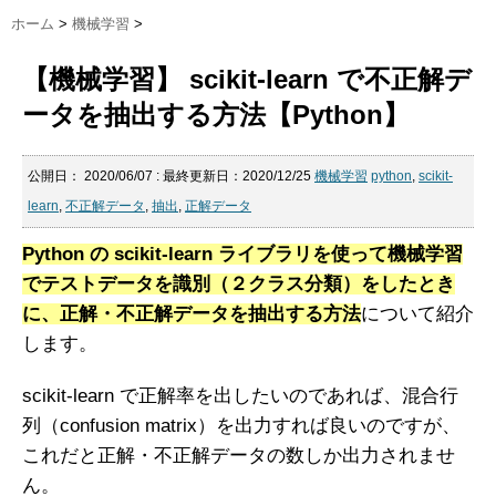
ホーム
>
機械学習
>
【機械学習】 scikit-learn で不正解デ
ータを抽出する方法【Python】
公開日：
2020/06/07
: 最終更新日：2020/12/25
機械学習
python
,
scikit-
learn
,
不正解データ
,
抽出
,
正解データ
Python の scikit-learn ライブラリを使って機械学習
でテストデータを識別（２クラス分類）をしたとき
に、正解・不正解データを抽出する方法
について紹介
します。
scikit-learn で正解率を出したいのであれば、混合行
列（confusion matrix）を出力すれば良いのですが、
これだと正解・不正解データの数しか出力されませ
ん。