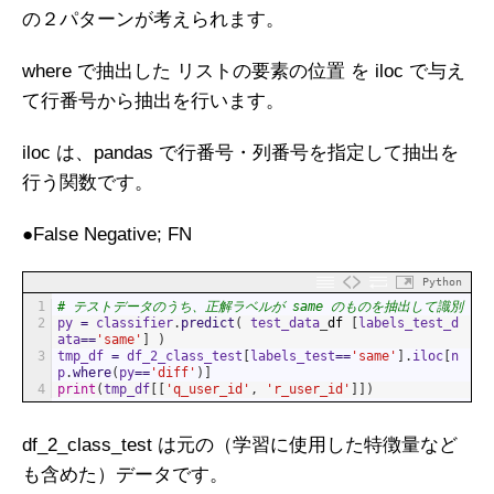
の２パターンが考えられます。
where で抽出した リストの要素の位置 を iloc で与え
て行番号から抽出を行います。
iloc は、pandas で行番号・列番号を指定して抽出を
行う関数です。
●False Negative; FN
Python
1
# テストデータのうち、正解ラベルが same のものを抽出して識別
2
py
=
classifier
.
predict
(
test_data
_
df
[
labels_test_d
ata
==
'same'
]
)
3
tmp_df
=
df_2_class_test
[
labels_test
==
'same'
]
.
iloc
[
n
p
.
where
(
py
==
'diff'
)
]
4
print
(
tmp_df
[
[
'q_user_id'
,
'r_user_id'
]
]
)
df_2_class_test は元の（学習に使用した特徴量など
も含めた）データです。