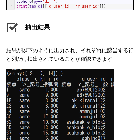
p
.
where
(
py
==
'diff'
)
]
4
print
(
tmp_df
[
[
'q_user_id'
,
'r_user_id'
]
]
)
抽出結果
結果が以下のように出力され、それぞれに該当する行
と列だけ抽出されていることが確認できます。