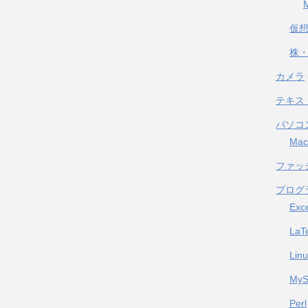
仮
株・
カメラ
テキス
パソコ
Mac
ファッ
プログ
Exc
LaT
Lin
My
Perl