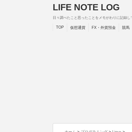
LIFE NOTE LOG
日々調べたこと思ったことをメモがわりに記録し
TOP
仮想通貨
FX・外貨預金
競馬
ホーム
>
プログラミング
>
Linux
>