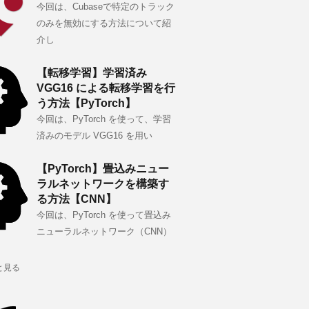
今回は、Cubaseで特定のトラック
のみを無効にする方法について紹
介し
【転移学習】学習済み
VGG16 による転移学習を行
う方法【PyTorch】
今回は、PyTorch を使って、学習
済みのモデル VGG16 を用い
【PyTorch】畳込みニュー
ラルネットワークを構築す
る方法【CNN】
今回は、PyTorch を使って畳込み
ニューラルネットワーク（CNN）
と見る