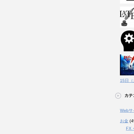
15日
カテ
Web
お金
(4
FX