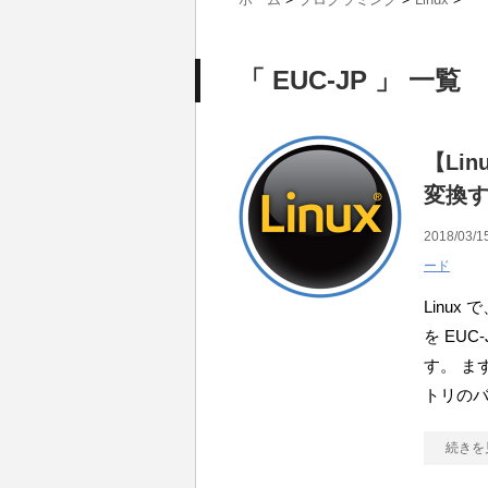
「 EUC-JP 」 一覧
【Li
変換する
2018/03/1
ード
Linu
を EUC
す。 ま
トリの
続きを