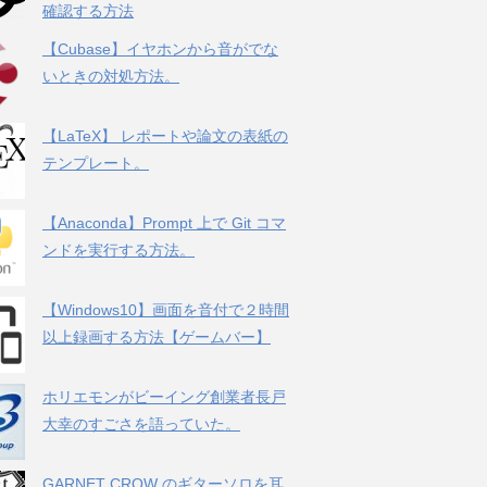
確認する方法
【Cubase】イヤホンから音がでな
いときの対処方法。
【LaTeX】 レポートや論文の表紙の
テンプレート。
【Anaconda】Prompt 上で Git コマ
ンドを実行する方法。
【Windows10】画面を音付で２時間
以上録画する方法【ゲームバー】
ホリエモンがビーイング創業者長戸
大幸のすごさを語っていた。
GARNET CROW のギターソロを耳