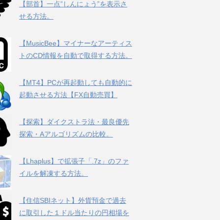
【部首】一点”しんにょう”を表示さ
せる方法。
【MusicBee】マイナーなアーティス
トのCD情報を自動で取得する方法。
【MT4】PCが再起動しても自動的に
起動させる方法【FX自動売買】
【探索】ダイクストラ法・最良優先
探索・Aアルゴリズムの比較。
【Lhaplus】で拡張子「.7z」のファ
イルを解凍する方法。
【住信SBIネット】外貨預金で過去
に取引した１ドル当たりの円相場を