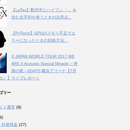
【LaTex】数式中にハイフン「-」を
含む文字列を使うときの注意点。
【PyTorch】GPUのメモリ不足でエ
ラーになったときの対処方法。
X JAPAN WORLD TOUR 2017 WE
ARE X Acoustic Special Miracle ～奇
跡の夜～6DAYS 横浜アリーナ【7月
（土）】ライブレポート
ゴリー
サイト運営
(8)
9)
・外貨預金
(27)