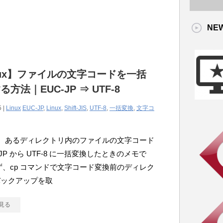
NE
nux】ファイルの文字コードを一括
方法｜EUC-JP ⇒ UTF-8
5 |
Linux
EUC-JP
,
Linux
,
Shift-JIS
,
UTF-8
,
一括変換
,
文字コ
x で、あるディレクトリ内のファイルの文字コード
-JP から UTF-8 に一括変換したときのメモで
ず、cp コマンドで文字コード変換前のディレク
バックアップを取
見る