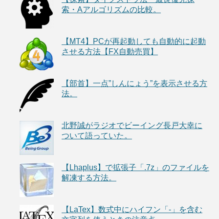
索・Aアルゴリズムの比較。
【MT4】PCが再起動しても自動的に起動
させる方法【FX自動売買】
【部首】一点”しんにょう”を表示させる方
法。
北野誠がラジオでビーイング長戸大幸に
ついて語っていた。
【Lhaplus】で拡張子「.7z」のファイルを
解凍する方法。
【LaTex】数式中にハイフン「-」を含む