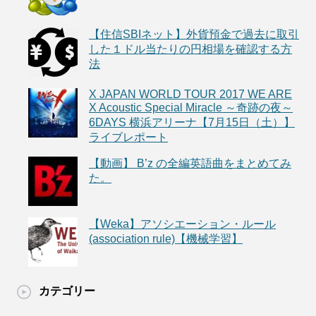
【住信SBIネット】外貨預金で過去に取引
した１ドル当たりの円相場を確認する方
法
X JAPAN WORLD TOUR 2017 WE ARE
X Acoustic Special Miracle ～奇跡の夜～
6DAYS 横浜アリーナ【7月15日（土）】
ライブレポート
【動画】 B’z の全編英語曲をまとめてみ
た。
【Weka】アソシエーション・ルール
(association rule)【機械学習】
カテゴリー