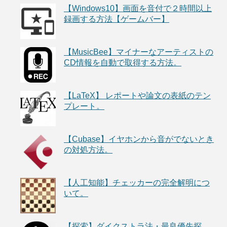
【Windows10】画面を音付で２時間以上
録画する方法【ゲームバー】
【MusicBee】マイナーなアーティストの
CD情報を自動で取得する方法。
【LaTeX】 レポートや論文の表紙のテン
プレート。
【Cubase】イヤホンから音がでないとき
の対処方法。
【人工知能】チェッカーの完全解明につ
いて。
【探索】ダイクストラ法・最良優先探