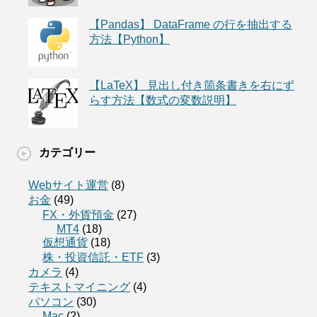
【Pandas】 DataFrame の行を抽出する
方法【Python】
【LaTeX】 見出し付き箇条書きを右にず
らす方法【数式の変数説明】
カテゴリー
Webサイト運営
(8)
お金
(49)
FX・外貨預金
(27)
MT4
(18)
仮想通貨
(18)
株・投資信託・ETF
(3)
カメラ
(4)
テキストマイニング
(4)
パソコン
(30)
Mac
(2)