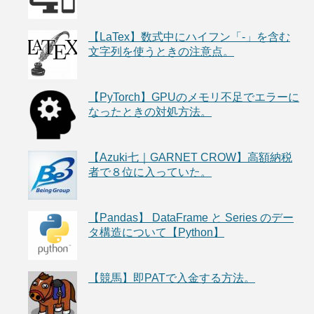
【LaTex】数式中にハイフン「-」を含む
文字列を使うときの注意点。
【PyTorch】GPUのメモリ不足でエラーに
なったときの対処方法。
【Azuki七｜GARNET CROW】高額納税
者で８位に入っていた。
【Pandas】 DataFrame と Series のデー
タ構造について【Python】
【競馬】即PATで入金する方法。