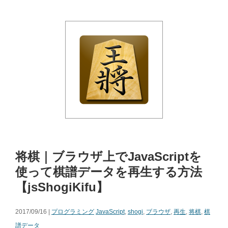
将棋｜ブラウザ上でJavaScriptを
使って棋譜データを再生する方法
【jsShogiKifu】
2017/09/16 |
プログラミング
JavaScript
,
shogi
,
ブラウザ
,
再生
,
将棋
,
棋
譜データ