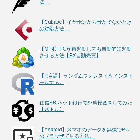
法。
【Cubase】イヤホンから音がでないとき
の対処方法。
【MT4】PCが再起動しても自動的に起動
させる方法【FX自動売買】
【R言語】ランダムフォレストをインスト
ールする。
住信SBIネット銀行で外貨預金をしてみた
【米ドル】
【Android】スマホのデータを無線でPC
のブラウザで見る方法。