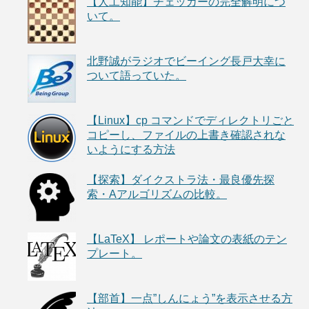
【人工知能】チェッカーの完全解明につ
いて。
北野誠がラジオでビーイング長戸大幸に
ついて語っていた。
【Linux】cp コマンドでディレクトリごと
コピーし、ファイルの上書き確認されな
いようにする方法
【探索】ダイクストラ法・最良優先探
索・Aアルゴリズムの比較。
【LaTeX】 レポートや論文の表紙のテン
プレート。
【部首】一点”しんにょう”を表示させる方