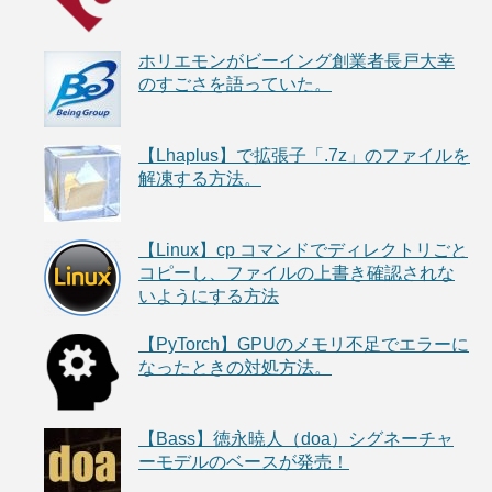
ホリエモンがビーイング創業者長戸大幸
のすごさを語っていた。
【Lhaplus】で拡張子「.7z」のファイルを
解凍する方法。
【Linux】cp コマンドでディレクトリごと
コピーし、ファイルの上書き確認されな
いようにする方法
【PyTorch】GPUのメモリ不足でエラーに
なったときの対処方法。
【Bass】徳永暁人（doa）シグネーチャ
ーモデルのベースが発売！