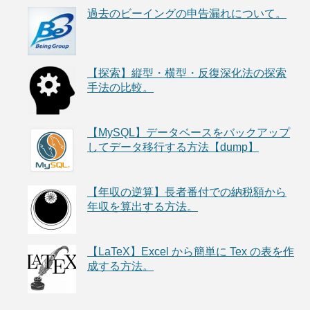
過去のビーイングの申告漏れについて。
【探索】縦型・横型・反復深化法の探索
手法の比較。
【MySQL】データベースをバックアップ
してデータ移行する方法【dump】
【年収の逆算】長者番付での納税額から
年収を算出する方法。
【LaTeX】Excel から簡単に Tex の表を作
成する方法。