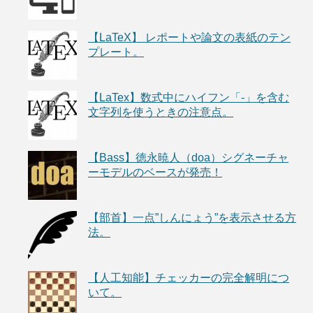
【LaTeX】 レポートや論文の表紙のテン
プレート。
【LaTex】数式中にハイフン「-」を含む
文字列を使うときの注意点。
【Bass】徳永暁人（doa）シグネーチャ
ーモデルのベースが発売！
【部首】一点”しんにょう”を表示させる方
法。
【人工知能】チェッカーの完全解明につ
いて。