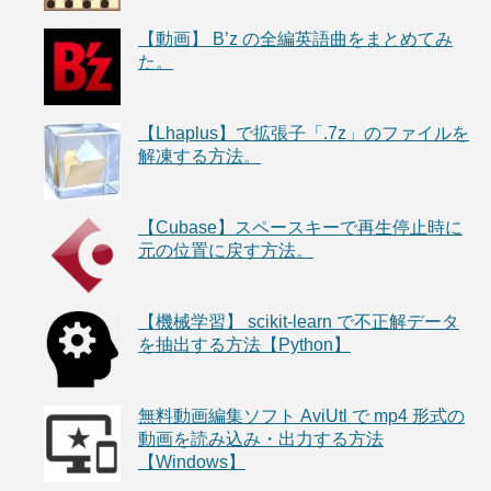
【動画】 B’z の全編英語曲をまとめてみ
た。
【Lhaplus】で拡張子「.7z」のファイルを
解凍する方法。
【Cubase】スペースキーで再生停止時に
元の位置に戻す方法。
【機械学習】 scikit-learn で不正解データ
を抽出する方法【Python】
無料動画編集ソフト AviUtl で mp4 形式の
動画を読み込み・出力する方法
【Windows】