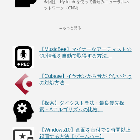
今回は、PyTorch を使って畳込みニューラルネ
ットワーク（CNN）
→もっと見る
【MusicBee】マイナーなアーティストの
CD情報を自動で取得する方法。
【Cubase】イヤホンから音がでないとき
の対処方法。
【探索】ダイクストラ法・最良優先探
索・Aアルゴリズムの比較。
【Windows10】画面を音付で２時間以上
録画する方法【ゲームバー】