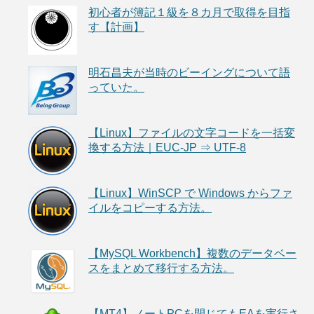
初心者が簿記１級を８カ月で取得を目指
す【計画】
明石昌夫が当時のビーイングについて語
っていた。
【Linux】ファイルの文字コードを一括変
換する方法｜EUC-JP ⇒ UTF-8
【Linux】WinSCP で Windows からファ
イルをコピーする方法。
【MySQL Workbench】複数のデータベー
スをまとめて移行する方法。
【MT4】ノートPCを閉じてもEAを実行さ