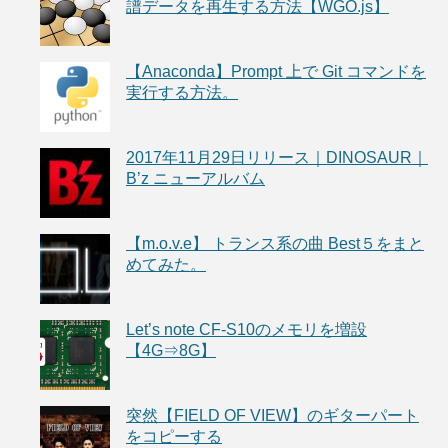
譜データを再生する方法【WGO.js】
【Anaconda】Prompt 上で Git コマンドを
実行する方法。
2017年11月29日リリース｜DINOSAUR｜
B’z ニューアルバム
【m.o.v.e】 トランス系の曲 Best５をまと
めてみた。
Let’s note CF-S10のメモリを増設
【4G⇒8G】
突然【FIELD OF VIEW】のギターパート
をコピーする