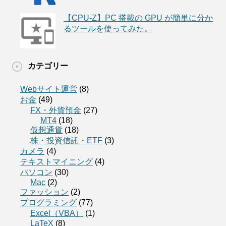
【CPU-Z】PC 搭載の GPU が簡単に分か
るツールを使ってみた。
カテゴリー
Webサイト運営
(8)
お金
(49)
FX・外貨預金
(27)
MT4
(18)
仮想通貨
(18)
株・投資信託・ETF
(3)
カメラ
(4)
テキストマイニング
(4)
パソコン
(30)
Mac
(2)
ファッション
(2)
プログラミング
(77)
Excel（VBA）
(1)
LaTeX
(8)