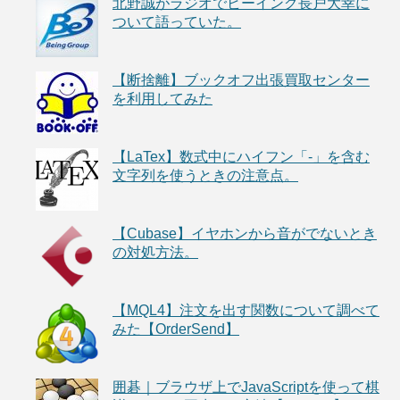
北野誠がラジオでビーイング長戸大幸に
ついて語っていた。
【断捨離】ブックオフ出張買取センター
を利用してみた
【LaTex】数式中にハイフン「-」を含む
文字列を使うときの注意点。
【Cubase】イヤホンから音がでないとき
の対処方法。
【MQL4】注文を出す関数について調べて
みた【OrderSend】
囲碁｜ブラウザ上でJavaScriptを使って棋