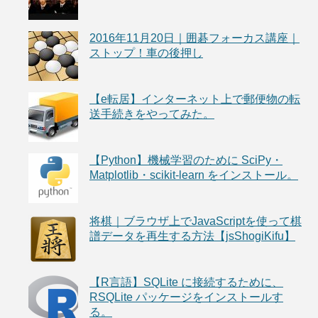
2016年11月20日｜囲碁フォーカス講座｜
ストップ！車の後押し
【e転居】インターネット上で郵便物の転
送手続きをやってみた。
【Python】機械学習のために SciPy・
Matplotlib・scikit-learn をインストール。
将棋｜ブラウザ上でJavaScriptを使って棋
譜データを再生する方法【jsShogiKifu】
【R言語】SQLite に接続するために、
RSQLite パッケージをインストールす
る。