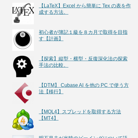
【LaTeX】Excel から簡単に Tex の表を作
成する方法。
初心者が簿記１級を８カ月で取得を目指
す【計画】
【探索】縦型・横型・反復深化法の探索
手法の比較。
【DTM】 Cubase AI を他の PC で使う方
法【移行】
【MQL4】スプレッドを取得する方法
【MT4】