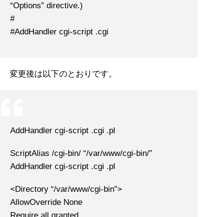
“Options” directive.)
#
#AddHandler cgi-script .cgi
変更後は以下のとおりです。
AddHandler cgi-script .cgi .pl
ScriptAlias /cgi-bin/ “/var/www/cgi-bin/”
AddHandler cgi-script .cgi .pl
<Directory “/var/www/cgi-bin”>
AllowOverride None
Require all granted