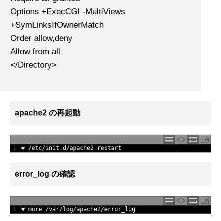
Options +ExecCGI -MultiViews
+SymLinksIfOwnerMatch
Order allow,deny
Allow from all
</Directory>
apache2 の再起動
1
# /etc/init.d/apache2 restart
error_log の確認
1
# more /var/log/apache2/error_log