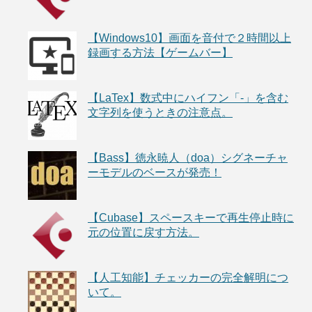
【Windows10】画面を音付で２時間以上
録画する方法【ゲームバー】
【LaTex】数式中にハイフン「-」を含む
文字列を使うときの注意点。
【Bass】徳永暁人（doa）シグネーチャ
ーモデルのベースが発売！
【Cubase】スペースキーで再生停止時に
元の位置に戻す方法。
【人工知能】チェッカーの完全解明につ
いて。