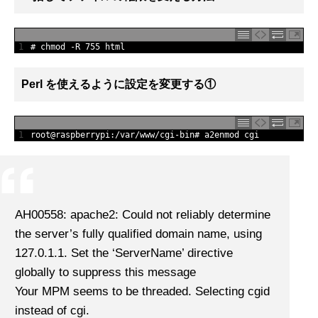
1
# chmod -R 755 html
Perl を使えるように設定を変更する①
1
root
@
raspberrypi
:
/
var
/
www
/
cgi
-
bin
# a2enmod cgi
AH00558: apache2: Could not reliably determine
the server’s fully qualified domain name, using
127.0.1.1. Set the ‘ServerName’ directive
globally to suppress this message
Your MPM seems to be threaded. Selecting cgid
instead of cgi.