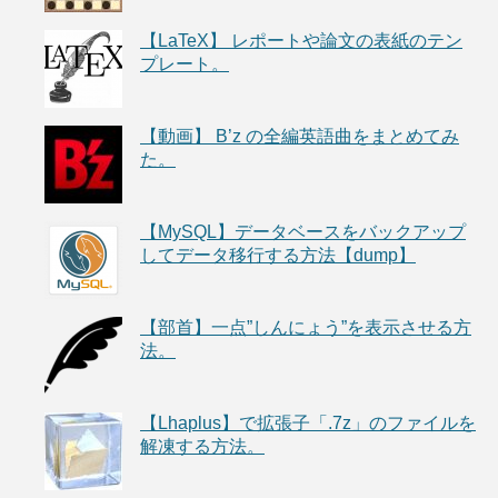
【LaTeX】 レポートや論文の表紙のテン
プレート。
【動画】 B’z の全編英語曲をまとめてみ
た。
【MySQL】データベースをバックアップ
してデータ移行する方法【dump】
【部首】一点”しんにょう”を表示させる方
法。
【Lhaplus】で拡張子「.7z」のファイルを
解凍する方法。