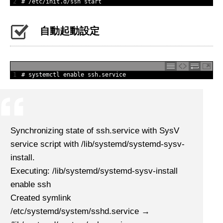
2
# /etc/init.d/ssh start
自動起動設定
1
# systemctl enable ssh.service
Synchronizing state of ssh.service with SysV
service script with /lib/systemd/systemd-sysv-
install.
Executing: /lib/systemd/systemd-sysv-install
enable ssh
Created symlink
/etc/systemd/system/sshd.service →