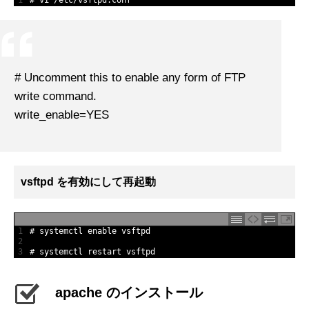
1
# vi /etc/vsftpd.conf
# Uncomment this to enable any form of FTP
write command.
write_enable=YES
vsftpd を有効にして再起動
1
# systemctl enable vsftpd
2
3
# systemctl restart vsftpd
apache のインストール