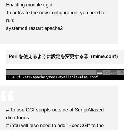
Enabling module cgid.
To activate the new configuration, you need to
run:
systemctl restart apache2
Perl を使えるように設定を変更する②（mime.conf）
1
# vi /etc/apache2/mods-available/mime.conf
# To use CGI scripts outside of ScriptAliased
directories:
# (You will also need to add “ExecCGI” to the