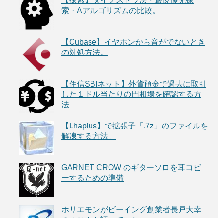
【探索】ダイクストラ法・最良優先探
索・Aアルゴリズムの比較。
【Cubase】イヤホンから音がでないとき
の対処方法。
【住信SBIネット】外貨預金で過去に取引
した１ドル当たりの円相場を確認する方
法
【Lhaplus】で拡張子「.7z」のファイルを
解凍する方法。
GARNET CROW のギターソロを耳コピ
ーするための準備
ホリエモンがビーイング創業者長戸大幸