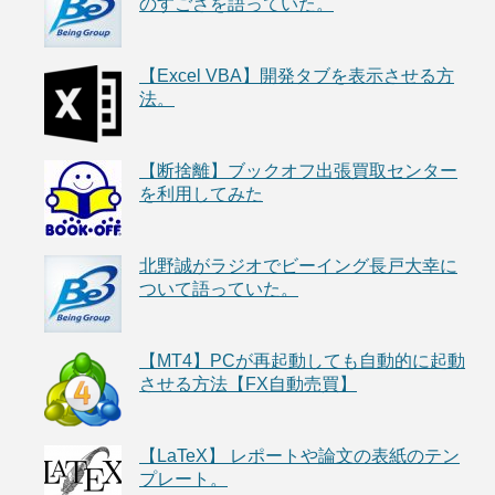
のすごさを語っていた。
【Excel VBA】開発タブを表示させる方
法。
【断捨離】ブックオフ出張買取センター
を利用してみた
北野誠がラジオでビーイング長戸大幸に
ついて語っていた。
【MT4】PCが再起動しても自動的に起動
させる方法【FX自動売買】
【LaTeX】 レポートや論文の表紙のテン
プレート。