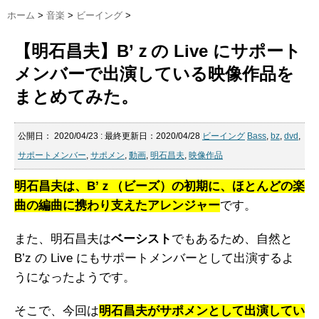
ホーム
>
音楽
>
ビーイング
>
【明石昌夫】B’ｚの Live にサポート
メンバーで出演している映像作品を
まとめてみた。
公開日：
2020/04/23
: 最終更新日：2020/04/28
ビーイング
Bass
,
bz
,
dvd
,
サポートメンバー
,
サポメン
,
動画
,
明石昌夫
,
映像作品
明石昌夫は、B’ｚ（ビーズ）の初期に、ほとんどの楽
曲の編曲に携わり支えたアレンジャー
です。
また、明石昌夫は
ベーシスト
でもあるため、自然と
B’z の Live にもサポートメンバーとして出演するよ
うになったようです。
そこで、今回は
明石昌夫がサポメンとして出演してい