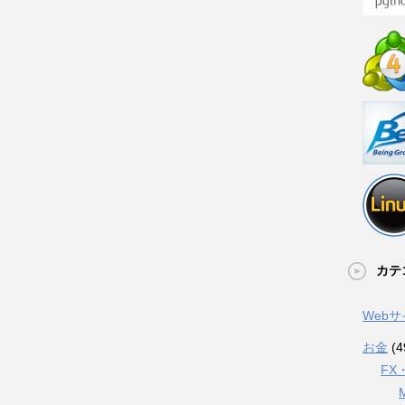
カテ
Web
お金
(4
FX