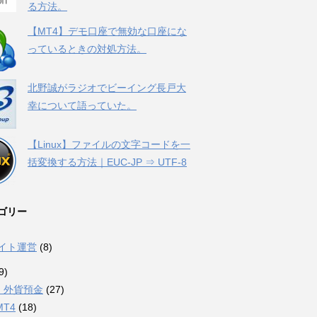
る方法。
【MT4】デモ口座で無効な口座にな
っているときの対処方法。
北野誠がラジオでビーイング長戸大
幸について語っていた。
【Linux】ファイルの文字コードを一
括変換する方法｜EUC-JP ⇒ UTF-8
ゴリー
サイト運営
(8)
9)
・外貨預金
(27)
MT4
(18)