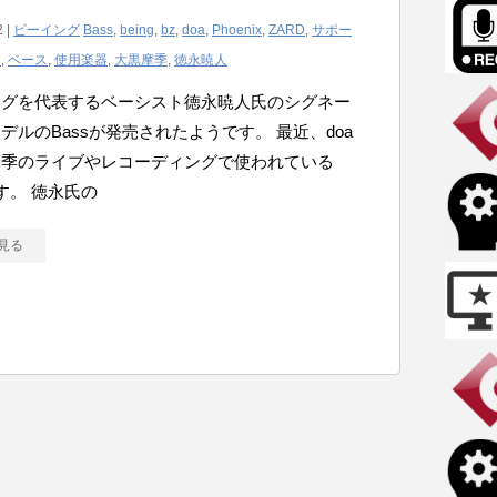
2 |
ビーイング
Bass
,
being
,
bz
,
doa
,
Phoenix
,
ZARD
,
サポー
ー
,
ベース
,
使用楽器
,
大黒摩季
,
徳永暁人
ングを代表するベーシスト徳永暁人氏のシグネー
デルのBassが発売されたようです。 最近、doa
摩季のライブやレコーディングで使われている
です。 徳永氏の
見る