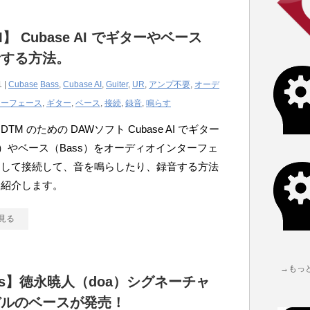
】 Cubase AI でギターやベース
音する方法。
1 |
Cubase
Bass
,
Cubase AI
,
Guiter
,
UR
,
アンプ不要
,
オーデ
ターフェース
,
ギター
,
ベース
,
接続
,
録音
,
鳴らす
TM のための DAWソフト Cubase AI でギター
ter）やベース（Bass）をオーディオインターフェ
通して接続して、音を鳴らしたり、録音する方法
て紹介します。
見る
→もっ
ss】徳永暁人（doa）シグネーチャ
デルのベースが発売！