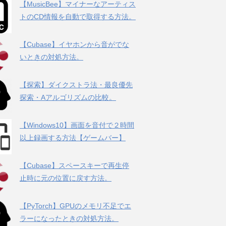
【MusicBee】マイナーなアーティス
トのCD情報を自動で取得する方法。
【Cubase】イヤホンから音がでな
いときの対処方法。
【探索】ダイクストラ法・最良優先
探索・Aアルゴリズムの比較。
【Windows10】画面を音付で２時間
以上録画する方法【ゲームバー】
【Cubase】スペースキーで再生停
止時に元の位置に戻す方法。
【PyTorch】GPUのメモリ不足でエ
ラーになったときの対処方法。