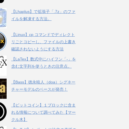
【Lhaplus】で拡張子「.7z」のファ
イルを解凍する方法。
【Linux】cp コマンドでディレクト
リごとコピーし、ファイルの上書き
確認されないようにする方法
【LaTex】数式中にハイフン「-」を
含む文字列を使うときの注意点。
【Bass】徳永暁人（doa）シグネー
チャーモデルのベースが発売！
【ビットコイン】１ブロックに含ま
れる情報について調べてみた【マー
クル木】