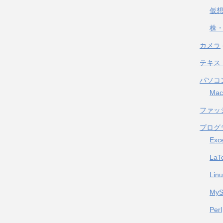
仮
株・
カメラ
テキス
パソコ
Mac
ファッ
プログ
Exc
LaT
Lin
My
Perl