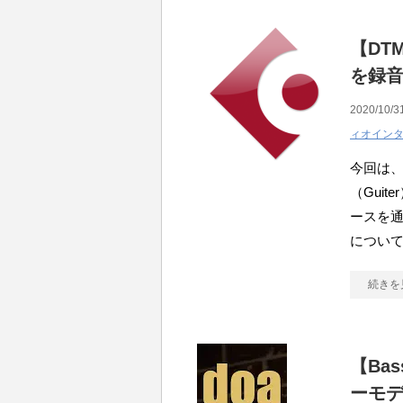
【DTM
を録
2020/10/3
ィオイン
今回は、D
（Gui
ースを
につい
続きを
【Ba
ーモ