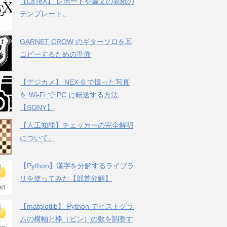
【LaTeX】 レポートや論文の表紙の
テンプレート。
GARNET CROW のギターソロを耳
コピーするための準備
【デジカメ】 NEX-6 で撮った写真
を Wi-Fi で PC に転送する方法
【SONY】
【人工知能】チェッカーの完全解明
について。
【Python】漢字を分解するライブラ
リを使ってみた【部首分解】
【matplotlib】 Python でヒストグラ
ムの横軸と棒（ビン）の数を調整す