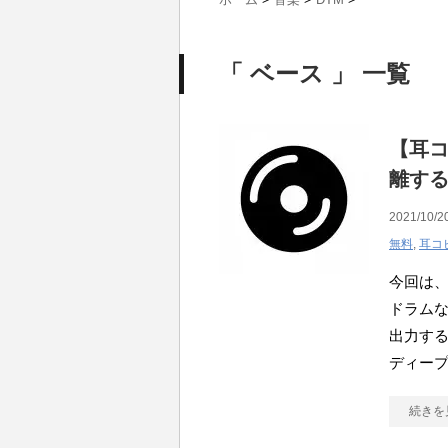
「 ベース 」 一覧
【耳
離する
2021/10/2
無料
,
耳コ
今回は、
ドラム
出力する
ディー
続きを