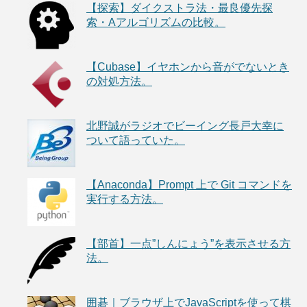
【探索】ダイクストラ法・最良優先探
索・Aアルゴリズムの比較。
【Cubase】イヤホンから音がでないとき
の対処方法。
北野誠がラジオでビーイング長戸大幸に
ついて語っていた。
【Anaconda】Prompt 上で Git コマンドを
実行する方法。
【部首】一点”しんにょう”を表示させる方
法。
囲碁｜ブラウザ上でJavaScriptを使って棋