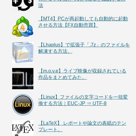
法
【MT4】PCが再起動しても自動的に起動
させる方法【FX自動売買】
【Lhaplus】で拡張子「.7z」のファイルを
解凍する方法。
【m.o.v.e】ライブ映像が収録されている
作品をまとめてみた。
【Linux】ファイルの文字コードを一括変
換する方法｜EUC-JP ⇒ UTF-8
【LaTeX】 レポートや論文の表紙のテン
プレート。