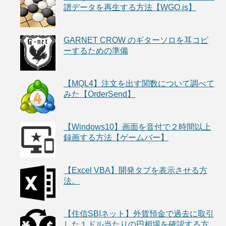
譜データを再生する方法【WGO.js】
GARNET CROW のギターソロを耳コピ
ーするための準備
【MQL4】注文を出す関数について調べて
みた【OrderSend】
【Windows10】画面を音付で２時間以上
録画する方法【ゲームバー】
【Excel VBA】開発タブを表示させる方
法。
【住信SBIネット】外貨預金で過去に取引
した１ドル当たりの円相場を確認する方