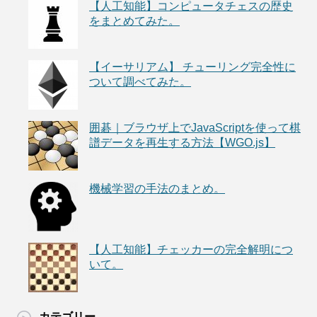
【人工知能】コンピュータチェスの歴史
をまとめてみた。
【イーサリアム】 チューリング完全性に
ついて調べてみた。
囲碁｜ブラウザ上でJavaScriptを使って棋
譜データを再生する方法【WGO.js】
機械学習の手法のまとめ。
【人工知能】チェッカーの完全解明につ
いて。
カテゴリー