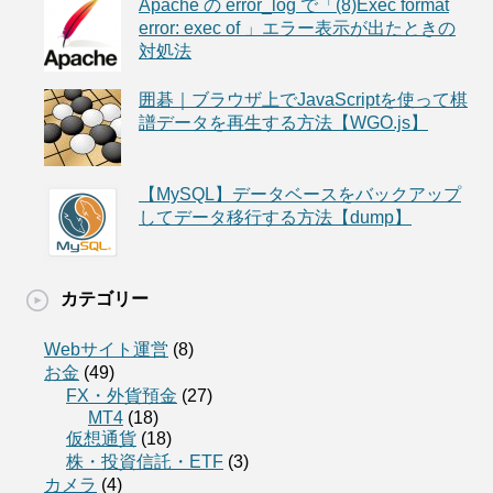
Apache の error_log で「(8)Exec format
error: exec of 」エラー表示が出たときの
対処法
囲碁｜ブラウザ上でJavaScriptを使って棋
譜データを再生する方法【WGO.js】
【MySQL】データベースをバックアップ
してデータ移行する方法【dump】
カテゴリー
Webサイト運営
(8)
お金
(49)
FX・外貨預金
(27)
MT4
(18)
仮想通貨
(18)
株・投資信託・ETF
(3)
カメラ
(4)