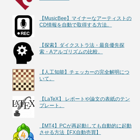
【MusicBee】マイナーなアーティストの
CD情報を自動で取得する方法。
【探索】ダイクストラ法・最良優先探
索・Aアルゴリズムの比較。
【人工知能】チェッカーの完全解明につ
いて。
【LaTeX】 レポートや論文の表紙のテン
プレート。
【MT4】PCが再起動しても自動的に起動
させる方法【FX自動売買】