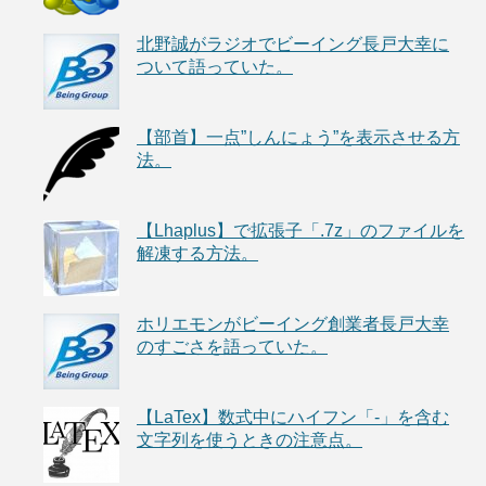
北野誠がラジオでビーイング長戸大幸に
ついて語っていた。
【部首】一点”しんにょう”を表示させる方
法。
【Lhaplus】で拡張子「.7z」のファイルを
解凍する方法。
ホリエモンがビーイング創業者長戸大幸
のすごさを語っていた。
【LaTex】数式中にハイフン「-」を含む
文字列を使うときの注意点。