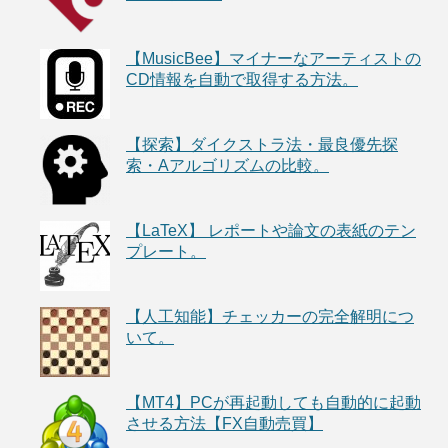
【MusicBee】マイナーなアーティストの
CD情報を自動で取得する方法。
【探索】ダイクストラ法・最良優先探
索・Aアルゴリズムの比較。
【LaTeX】 レポートや論文の表紙のテン
プレート。
【人工知能】チェッカーの完全解明につ
いて。
【MT4】PCが再起動しても自動的に起動
させる方法【FX自動売買】