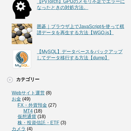
【PyTorch】GPUのメモリ不足でエラーに
なったときの対処方法。
囲碁｜ブラウザ上でJavaScriptを使って棋
譜データを再生する方法【WGO.js】
【MySQL】データベースをバックアップ
してデータ移行する方法【dump】
カテゴリー
Webサイト運営
(8)
お金
(49)
FX・外貨預金
(27)
MT4
(18)
仮想通貨
(18)
株・投資信託・ETF
(3)
カメラ
(4)