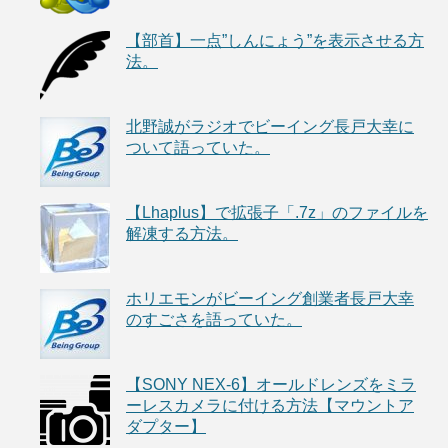
【部首】一点”しんにょう”を表示させる方
法。
北野誠がラジオでビーイング長戸大幸に
ついて語っていた。
【Lhaplus】で拡張子「.7z」のファイルを
解凍する方法。
ホリエモンがビーイング創業者長戸大幸
のすごさを語っていた。
【SONY NEX-6】オールドレンズをミラ
ーレスカメラに付ける方法【マウントア
ダプター】