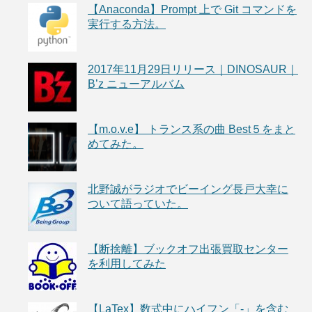
【Anaconda】Prompt 上で Git コマンドを
実行する方法。
2017年11月29日リリース｜DINOSAUR｜
B’z ニューアルバム
【m.o.v.e】 トランス系の曲 Best５をまと
めてみた。
北野誠がラジオでビーイング長戸大幸に
ついて語っていた。
【断捨離】ブックオフ出張買取センター
を利用してみた
【LaTex】数式中にハイフン「-」を含む