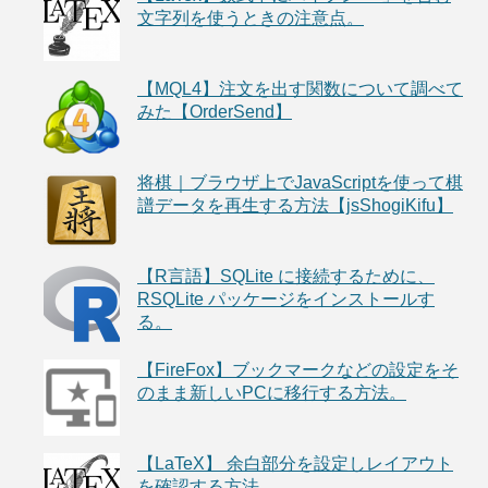
文字列を使うときの注意点。
【MQL4】注文を出す関数について調べて
みた【OrderSend】
将棋｜ブラウザ上でJavaScriptを使って棋
譜データを再生する方法【jsShogiKifu】
【R言語】SQLite に接続するために、
RSQLite パッケージをインストールす
る。
【FireFox】ブックマークなどの設定をそ
のまま新しいPCに移行する方法。
【LaTeX】 余白部分を設定しレイアウト
を確認する方法。