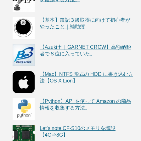
【基本】簿記３級取得に向けて初心者が
やったこと｜補助簿
【Azuki七｜GARNET CROW】高額納税
者で８位に入っていた。
【Mac】NTFS 形式の HDD に書き込む方
法【OS X Lion】
【Python】API を使って Amazon の商品
情報を収集する方法。
Let’s note CF-S10のメモリを増設
【4G⇒8G】