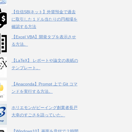
【住信SBIネット】外貨預金で過去
に取引した１ドル当たりの円相場を
確認する方法
【Excel VBA】開発タブを表示させ
る方法。
【LaTeX】 レポートや論文の表紙の
テンプレート。
【Anaconda】Prompt 上で Git コマ
ンドを実行する方法。
ホリエモンがビーイング創業者長戸
大幸のすごさを語っていた。
【Windows10】画面を音付で２時間