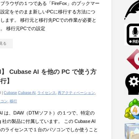
ブラウザの１つである「FireFox」のブックマー
設定をそのまま新しいPCに移行する方法につ
します。 移行元と移行先PCでの作業が必要と
。 移行元PCでの設定
見る
】 Cubase AI を他の PC で使う方
移行】
0 |
Cubase
Cubase AI
,
ライセンス
,
再アクティベーション
,
ソコン
,
移行
e AI は、DAW（DTMソフト）の１つで、特定の
berg 社の製品に付属しています。 この Cubase AI
つのライセンスで１台のパソコンでしか使うこと
ま