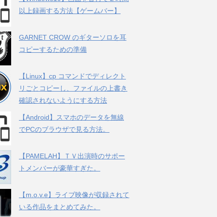
以上録画する方法【ゲームバー】
GARNET CROW のギターソロを耳
コピーするための準備
【Linux】cp コマンドでディレクト
リごとコピーし、ファイルの上書き
確認されないようにする方法
【Android】スマホのデータを無線
でPCのブラウザで見る方法。
【PAMELAH】ＴＶ出演時のサポー
トメンバーが豪華すぎた。
【m.o.v.e】ライブ映像が収録されて
いる作品をまとめてみた。