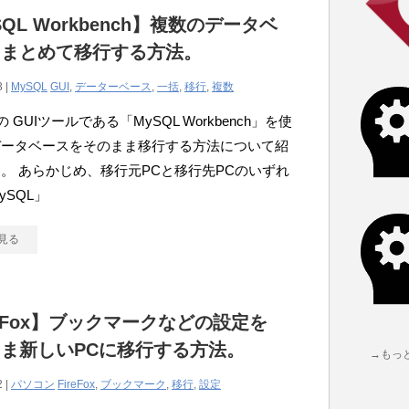
SQL Workbench】複数のデータベ
をまとめて移行する方法。
3 |
MySQL
GUI
,
データーベース
,
一括
,
移行
,
複数
 の GUIツールである「MySQL Workbench」を使
データベースをそのまま移行する方法について紹
。 あらかじめ、移行元PCと移行先PCのいずれ
ySQL」
見る
reFox】ブックマークなどの設定を
ま新しいPCに移行する方法。
→もっ
2 |
パソコン
FireFox
,
ブックマーク
,
移行
,
設定