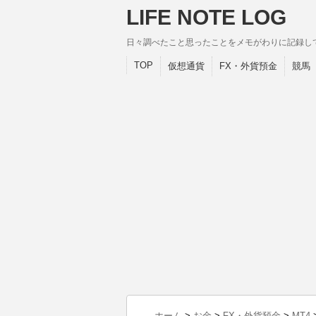
LIFE NOTE LOG
日々調べたこと思ったことをメモがわりに記録し
TOP
仮想通貨
FX・外貨預金
競馬
ホーム
>
お金
>
FX・外貨預金
>
MT4