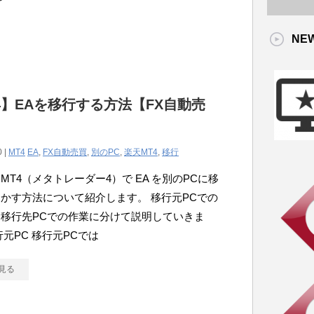
NE
4】EAを移行する方法【FX自動売
0 |
MT4
EA
,
FX自動売買
,
別のPC
,
楽天MT4
,
移行
MT4（メタトレーダー4）で EA を別のPCに移
かす方法について紹介します。 移行元PCでの
移行先PCでの作業に分けて説明していきま
行元PC 移行元PCでは
見る