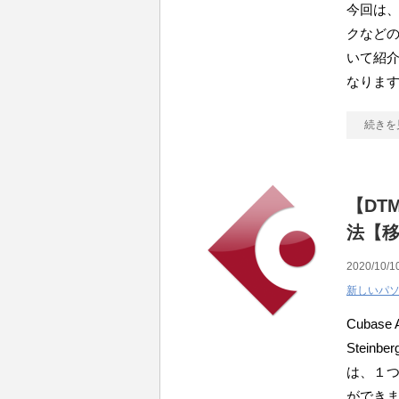
今回は、
クなどの
いて紹介
なります
続きを
【DTM
法【
2020/10/1
新しいパ
Cubas
Stein
は、１
ができ