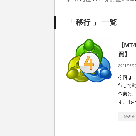
「 移行 」 一覧
【MT
買】
2021/05/2
今回は、
行して動
作業と、
す。 移
続きを