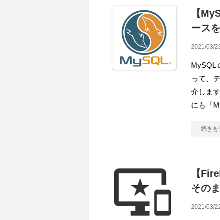
【My
ース
2021/03/2
MySQL
って、
介します
にも「M
続きを
【Fi
そのま
2021/03/2