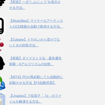
【部首】一点”しんにょう”を表示さ
せる方法。
【MusicBee】マイナーなアーティス
トのCD情報を自動で取得する方法。
【Cubase】イヤホンから音がでな
いときの対処方法。
【探索】ダイクストラ法・最良優先
探索・Aアルゴリズムの比較。
【MT4】PCが再起動しても自動的に
起動させる方法【FX自動売買】
【Lhaplus】で拡張子「.7z」のファ
イルを解凍する方法。