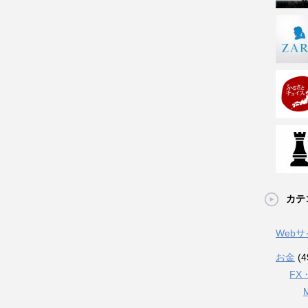
カテ
Web
お金
(4
FX