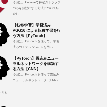
今回は、Cubaseで特定のトラック
のみを無効にする方法について紹
介し
【転移学習】学習済み
VGG16 による転移学習を行
う方法【PyTorch】
今回は、PyTorch を使って、学習
済みのモデル VGG16 を用い
【PyTorch】畳込みニュー
ラルネットワークを構築す
る方法【CNN】
今回は、PyTorch を使って畳込み
ニューラルネットワーク（CNN）
と見る