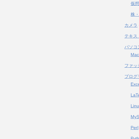
仮
株・
カメラ
テキス
パソコ
Mac
ファッ
プログ
Exc
LaT
Lin
My
Perl
Pyt