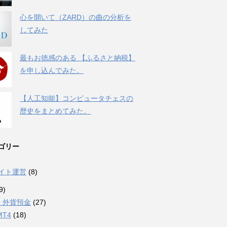
心を開いて（ZARD）の曲の分析を
してみた
最もお徳感のある 【ふるさと納税】
を申し込んでみた。
【人工知能】コンピュータチェスの
歴史をまとめてみた。
ゴリー
サイト運営
(8)
9)
・外貨預金
(27)
MT4
(18)