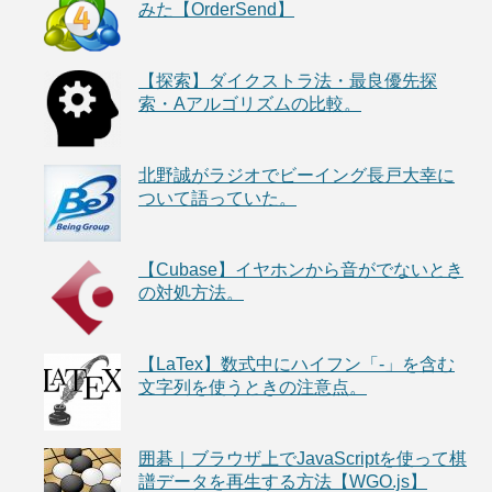
みた【OrderSend】
【探索】ダイクストラ法・最良優先探
索・Aアルゴリズムの比較。
北野誠がラジオでビーイング長戸大幸に
ついて語っていた。
【Cubase】イヤホンから音がでないとき
の対処方法。
【LaTex】数式中にハイフン「-」を含む
文字列を使うときの注意点。
囲碁｜ブラウザ上でJavaScriptを使って棋
譜データを再生する方法【WGO.js】