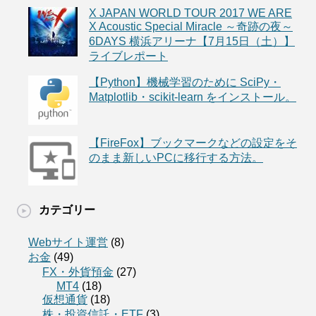
X JAPAN WORLD TOUR 2017 WE ARE
X Acoustic Special Miracle ～奇跡の夜～
6DAYS 横浜アリーナ【7月15日（土）】
ライブレポート
【Python】機械学習のために SciPy・
Matplotlib・scikit-learn をインストール。
【FireFox】ブックマークなどの設定をそ
のまま新しいPCに移行する方法。
カテゴリー
Webサイト運営
(8)
お金
(49)
FX・外貨預金
(27)
MT4
(18)
仮想通貨
(18)
株・投資信託・ETF
(3)