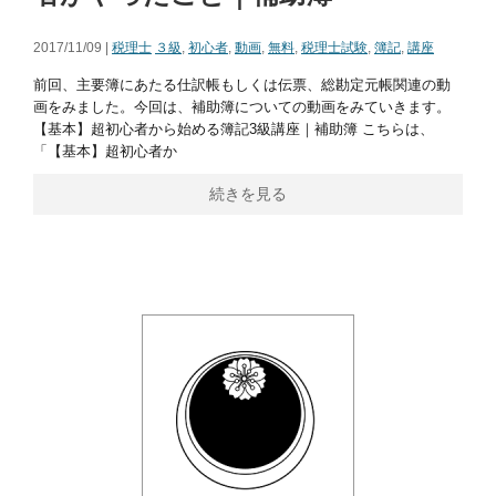
2017/11/09 |
税理士
３級
,
初心者
,
動画
,
無料
,
税理士試験
,
簿記
,
講座
前回、主要簿にあたる仕訳帳もしくは伝票、総勘定元帳関連の動
画をみました。今回は、補助簿についての動画をみていきます。
【基本】超初心者から始める簿記3級講座｜補助簿 こちらは、
「【基本】超初心者か
続きを見る