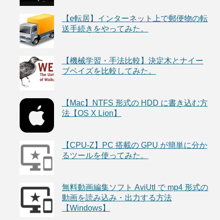
【e転居】インターネット上で郵便物の転
送手続きをやってみた。
【機械学習・手法比較】決定木とナイー
ブベイズを比較してみた。
【Mac】NTFS 形式の HDD に書き込む方
法【OS X Lion】
【CPU-Z】PC 搭載の GPU が簡単に分か
るツールを使ってみた。
無料動画編集ソフト AviUtl で mp4 形式の
動画を読み込み・出力する方法
【Windows】