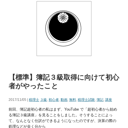
【標準】簿記３級取得に向けて初心
者がやったこと
2017/11/05 |
税理士
３級
,
初心者
,
動画
,
無料
,
税理士試験
,
簿記
,
講座
前回、簿記超初心者の私はまず、YouTube で「超初心者から始め
る簿記３級講座」を見ることをしました。そうすることによっ
て、なんとなく仕訳ができるようになったのですが、決算の際の
処理などが全く分から