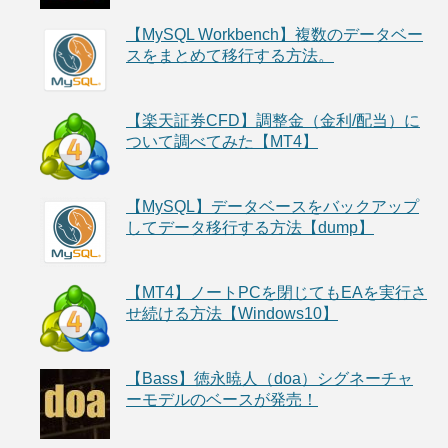
【MySQL Workbench】複数のデータベー
スをまとめて移行する方法。
【楽天証券CFD】調整金（金利/配当）に
ついて調べてみた【MT4】
【MySQL】データベースをバックアップ
してデータ移行する方法【dump】
【MT4】ノートPCを閉じてもEAを実行さ
せ続ける方法【Windows10】
【Bass】徳永暁人（doa）シグネーチャ
ーモデルのベースが発売！