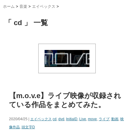
ホーム
>
音楽
>
エイベックス
>
「 cd 」 一覧
【m.o.v.e】ライブ映像が収録され
ている作品をまとめてみた。
2020/04/25 |
エイベックス
cd
,
dvd
,
InitialD
,
Live
,
move
,
ライブ
,
動画
,
映
像作品
,
頭文字D