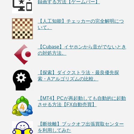
録画する方法【ゲームバー】
【人工知能】チェッカーの完全解明につ
いて。
【Cubase】イヤホンから音がでないとき
の対処方法。
【探索】ダイクストラ法・最良優先探
索・Aアルゴリズムの比較。
【MT4】PCが再起動しても自動的に起動
させる方法【FX自動売買】
【断捨離】ブックオフ出張買取センター
を利用してみた