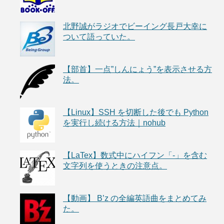
北野誠がラジオでビーイング長戸大幸に
ついて語っていた。
【部首】一点”しんにょう”を表示させる方
法。
【Linux】SSH を切断した後でも Python
を実行し続ける方法｜nohub
【LaTex】数式中にハイフン「-」を含む
文字列を使うときの注意点。
【動画】 B’z の全編英語曲をまとめてみ
た。