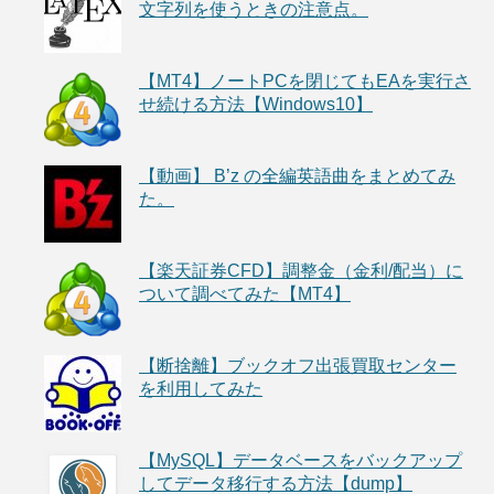
文字列を使うときの注意点。
【MT4】ノートPCを閉じてもEAを実行さ
せ続ける方法【Windows10】
【動画】 B’z の全編英語曲をまとめてみ
た。
【楽天証券CFD】調整金（金利/配当）に
ついて調べてみた【MT4】
【断捨離】ブックオフ出張買取センター
を利用してみた
【MySQL】データベースをバックアップ
してデータ移行する方法【dump】