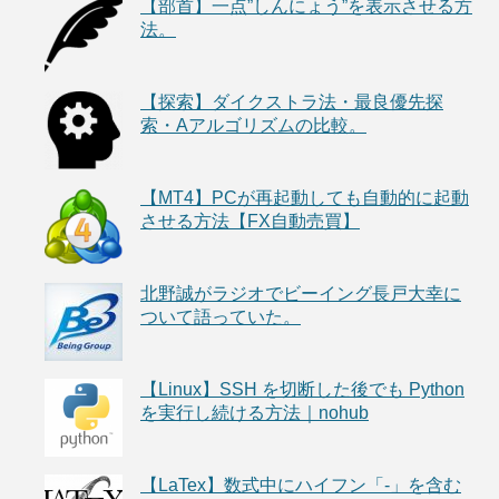
【部首】一点”しんにょう”を表示させる方
法。
【探索】ダイクストラ法・最良優先探
索・Aアルゴリズムの比較。
【MT4】PCが再起動しても自動的に起動
させる方法【FX自動売買】
北野誠がラジオでビーイング長戸大幸に
ついて語っていた。
【Linux】SSH を切断した後でも Python
を実行し続ける方法｜nohub
【LaTex】数式中にハイフン「-」を含む