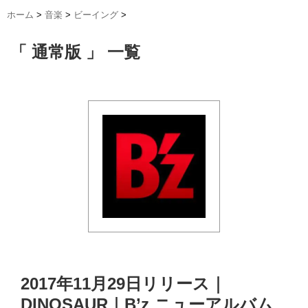
ホーム
>
音楽
>
ビーイング
>
「 通常版 」 一覧
2017年11月29日リリース｜
DINOSAUR｜B’z ニューアルバム