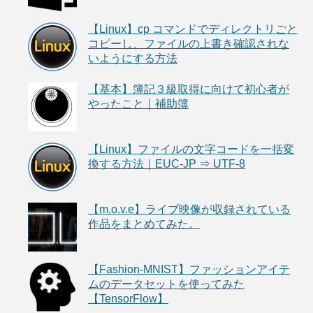
【Linux】cp コマンドでディレクトリごと
コピーし、ファイルの上書き確認されな
いようにする方法
【基本】簿記３級取得に向けて初心者が
やったこと｜補助簿
【Linux】ファイルの文字コードを一括変
換する方法｜EUC-JP ⇒ UTF-8
【m.o.v.e】ライブ映像が収録されている
作品をまとめてみた。
【Fashion-MNIST】ファッションアイテ
ムのデータセットを使ってみた
【TensorFlow】