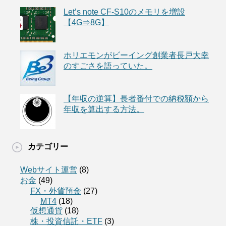
Let’s note CF-S10のメモリを増設
【4G⇒8G】
ホリエモンがビーイング創業者長戸大幸
のすごさを語っていた。
【年収の逆算】長者番付での納税額から
年収を算出する方法。
カテゴリー
Webサイト運営
(8)
お金
(49)
FX・外貨預金
(27)
MT4
(18)
仮想通貨
(18)
株・投資信託・ETF
(3)