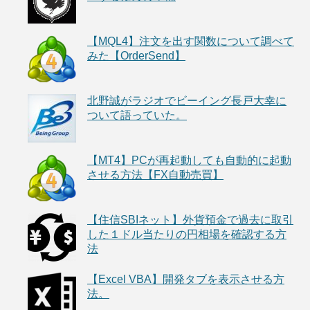
【MQL4】注文を出す関数について調べて
みた【OrderSend】
北野誠がラジオでビーイング長戸大幸に
ついて語っていた。
【MT4】PCが再起動しても自動的に起動
させる方法【FX自動売買】
【住信SBIネット】外貨預金で過去に取引
した１ドル当たりの円相場を確認する方
法
【Excel VBA】開発タブを表示させる方
法。