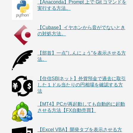
【Anaconda】Prompt 上で Git コマンドを
実行する方法。
【Cubase】イヤホンから音がでないとき
の対処方法。
【部首】一点”しんにょう”を表示させる方
法。
【住信SBIネット】外貨預金で過去に取引
した１ドル当たりの円相場を確認する方
法
【MT4】PCが再起動しても自動的に起動
させる方法【FX自動売買】
【Excel VBA】開発タブを表示させる方