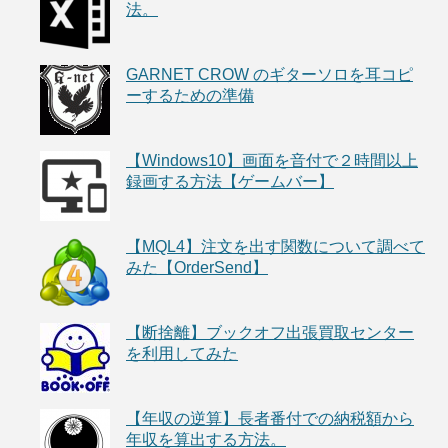
法。
GARNET CROW のギターソロを耳コピ
ーするための準備
【Windows10】画面を音付で２時間以上
録画する方法【ゲームバー】
【MQL4】注文を出す関数について調べて
みた【OrderSend】
【断捨離】ブックオフ出張買取センター
を利用してみた
【年収の逆算】長者番付での納税額から
年収を算出する方法。