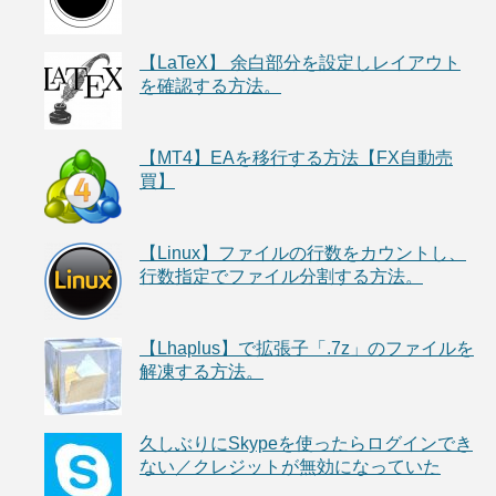
【LaTeX】 余白部分を設定しレイアウト
を確認する方法。
【MT4】EAを移行する方法【FX自動売
買】
【Linux】ファイルの行数をカウントし、
行数指定でファイル分割する方法。
【Lhaplus】で拡張子「.7z」のファイルを
解凍する方法。
久しぶりにSkypeを使ったらログインでき
ない／クレジットが無効になっていた