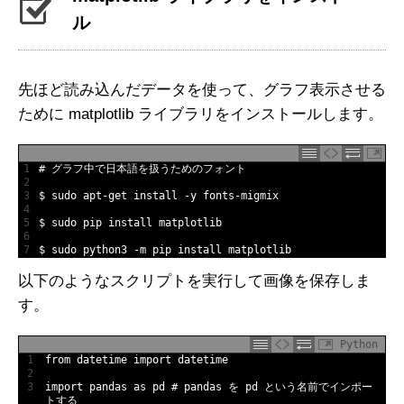
ル
先ほど読み込んだデータを使って、グラフ表示させる
ために matplotlib ライブラリをインストールします。
1
# グラフ中で日本語を扱うためのフォント
2
3
$
sudo 
apt
-
get 
install
-
y
fonts
-
migmix
4
5
$
sudo 
pip 
install 
matplotlib
6
7
$
sudo 
python3
-
m
pip 
install 
matplotlib
以下のようなスクリプトを実行して画像を保存しま
す。
Python
1
from
datetime
import
datetime
2
3
import
pandas 
as
pd
# pandas を pd という名前でインポー
トする