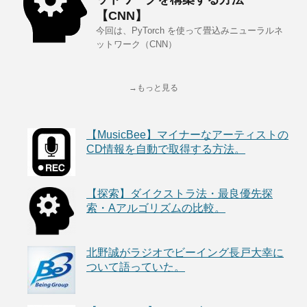
【CNN】
今回は、PyTorch を使って畳込みニューラルネ
ットワーク（CNN）
→もっと見る
【MusicBee】マイナーなアーティストの
CD情報を自動で取得する方法。
【探索】ダイクストラ法・最良優先探
索・Aアルゴリズムの比較。
北野誠がラジオでビーイング長戸大幸に
ついて語っていた。