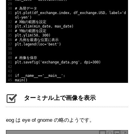
29
30
# 為替データ
31
plt
.
plot
(
df_exchange
.
index
,
df_exchange
.
USD
,
label
=
'd
ol-yen'
)
32
# X軸の範囲を設定
33
plt
.
xlim
(
min_date
,
max_date
)
34
# Y軸の範囲を設定
35
plt
.
ylim
(
50
,
300
)
36
# 凡例を最適な位置に表示
37
plt
.
legend
(
loc
=
'best'
)
38
39
40
# 画像を保存
41
plt
.
savefig
(
'exchange_data.png'
,
dpi
=
300
)
42
43
44
if
__name__
==
'__main__'
:
45
main
(
)
ターミナル上で画像を表示
eog は eye of gnome の略のようです。