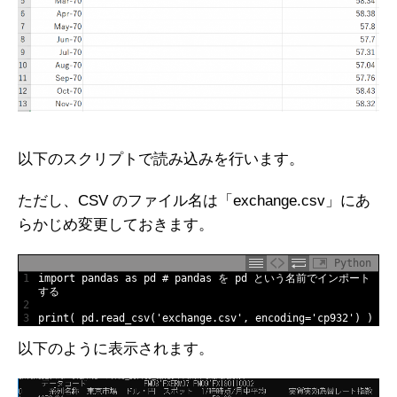
以下のスクリプトで読み込みを行います。
ただし、CSV のファイル名は「exchange.csv」にあ
らかじめ変更しておきます。
Python
1
import
pandas 
as
pd
# pandas を pd という名前でインポート
する
2
3
print
(
pd
.
read_csv
(
'exchange.csv'
,
encoding
=
'cp932'
)
)
以下のように表示されます。