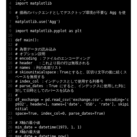
4
import
matplotlib
5
6
# 描画のバックエンドとしてデスクトップ環境が不要な Agg を使
う
7
matplotlib
.
use
(
'Agg'
)
8
9
import
matplotlib
.
pyplot 
as
plt
10
11
def
main
(
)
:
12
#
13
# 為替データの読み込み
14
# オプション説明
15
# encoding ：ファイルのエンコーディング
16
# header　 ：これより前の行は無視される
17
# names ：列の名前リスト
18
# skiounitaialspace：Trueとすると、区切り文字の後に続くス
ペースを無視する
19
# index_col ：インデックスとして使用する列番号
20
# parse_dates ：True にすると、インデックスに使用した列に
対して日時としてのパースを試みる
21
#
22
df_exchange
=
pd
.
read_csv
(
'exchange.csv'
,
encoding
=
'c
p932'
,
header
=
1
,
names
=
[
'date'
,
'USD'
,
'rate'
]
,
skipi
nitial
23
space
=
True
,
index_col
=
0
,
parse_dates
=
True
)
24
25
# X軸の最小値
26
min_date
=
datetime
(
1973
,
1
,
1
)
27
# X軸の最大値
28
max_date
=
datetime
.
now
(
)