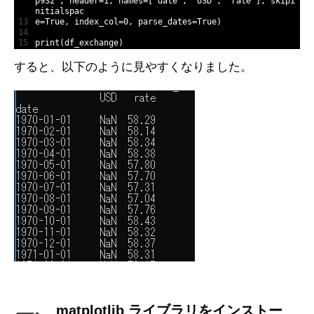
p932'
,
header
=
1
,
names
=
[
'date'
,
'USD'
,
'rate'
]
,
skipi
nitialspac
13
e
=
True
,
index_col
=
0
,
parse_dates
=
True
)
14
15
print
(
df_exchange
)
すると、以下のように見やすくなりました。
matplotlib ライブラリをインストー