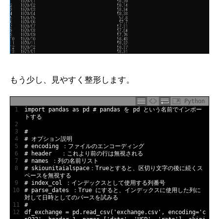
もう少し、見やすく整形します。
Python
1
import
pandas 
as
pd
# pandas を pd という名前でインポー
トする
2
3
#
4
# オプション説明
5
# encoding ：ファイルのエンコーディング
6
# header　 ：これより前の行は無視される
7
# names ：列の名前リスト
8
# skiounitaialspace：Trueとすると、区切り文字の後に続くス
ペースを無視する
9
# index_col ：インデックスとして使用する列番号
10
# parse_dates ：True にすると、インデックスに使用した列に
対して日時としてのパースを試みる
11
#
12
df_exchange
=
pd
.
read_csv
(
'exchange.csv'
,
encoding
=
'c