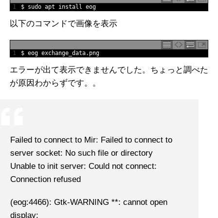
1
$
sudo 
apt 
install 
eog
以下のコマンドで画像を表示
1
$
eog 
exchange_data
.
png
エラーが出て表示できませんでした。ちょっと調べた
が原因わからずです。。
Failed to connect to Mir: Failed to connect to
server socket: No such file or directory
Unable to init server: Could not connect:
Connection refused
(eog:4466): Gtk-WARNING **: cannot open
display: