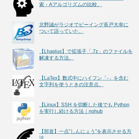
索・Aアルゴリズムの比較。
北野誠がラジオでビーイング長戸大幸に
ついて語っていた。
【Lhaplus】で拡張子「.7z」のファイルを
解凍する方法。
【LaTex】数式中にハイフン「-」を含む
文字列を使うときの注意点。
【Linux】SSH を切断した後でも Python
を実行し続ける方法｜nohub
【部首】一点”しんにょう”を表示させる方
法。