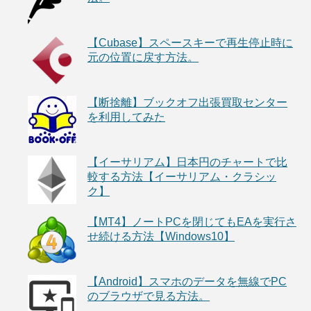
【Cubase】スペースキーで再生停止時に
元の位置に戻す方法。
【断捨離】ブックオフ出張買取センター
を利用してみた
【イーサリアム】日本円のチャートで比
較する方法【イーサリアム・クラシッ
ク】
【MT4】ノートPCを閉じてもEAを実行さ
せ続ける方法【Windows10】
【Android】スマホのデータを無線でPC
のブラウザで見る方法。