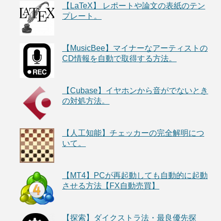
【LaTeX】 レポートや論文の表紙のテン
プレート。
【MusicBee】マイナーなアーティストの
CD情報を自動で取得する方法。
【Cubase】イヤホンから音がでないとき
の対処方法。
【人工知能】チェッカーの完全解明につ
いて。
【MT4】PCが再起動しても自動的に起動
させる方法【FX自動売買】
【探索】ダイクストラ法・最良優先探