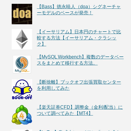
【Bass】徳永暁人（doa）シグネーチャ
ーモデルのベースが発売！
【イーサリアム】日本円のチャートで比
較する方法【イーサリアム・クラシッ
ク】
【MySQL Workbench】複数のデータベー
スをまとめて移行する方法。
【断捨離】ブックオフ出張買取センター
を利用してみた
【楽天証券CFD】調整金（金利/配当）に
ついて調べてみた【MT4】