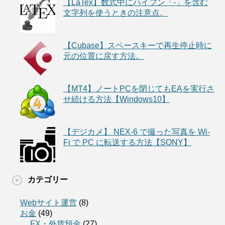
【LaTex】数式中にハイフン「-」を含む
文字列を使うときの注意点。
【Cubase】スペースキーで再生停止時に
元の位置に戻す方法。
【MT4】ノートPCを閉じてもEAを実行さ
せ続ける方法【Windows10】
【デジカメ】 NEX-6 で撮った写真を Wi-
Fi で PC に転送する方法【SONY】
カテゴリー
Webサイト運営
(8)
お金
(49)
FX・外貨預金
(27)