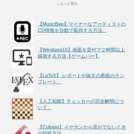
→もっと見る
【MusicBee】マイナーなアーティストの
CD情報を自動で取得する方法。
【Windows10】画面を音付で２時間以上
録画する方法【ゲームバー】
【LaTeX】 レポートや論文の表紙のテン
プレート。
【人工知能】チェッカーの完全解明につ
いて。
【Cubase】イヤホンから音がでないとき
の対処方法。