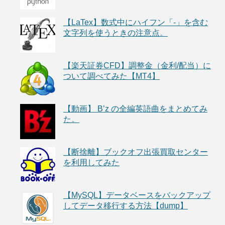
【LaTex】数式中にハイフン「-」を含む
文字列を使うときの注意点。
【楽天証券CFD】調整金（金利/配当）に
ついて調べてみた【MT4】
【動画】 B’z の全編英語曲をまとめてみ
た。
【断捨離】ブックオフ出張買取センター
を利用してみた
【MySQL】データベースをバックアップ
してデータ移行する方法【dump】