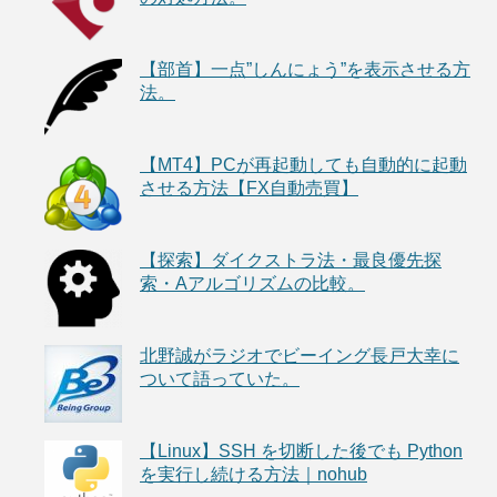
【部首】一点”しんにょう”を表示させる方
法。
【MT4】PCが再起動しても自動的に起動
させる方法【FX自動売買】
【探索】ダイクストラ法・最良優先探
索・Aアルゴリズムの比較。
北野誠がラジオでビーイング長戸大幸に
ついて語っていた。
【Linux】SSH を切断した後でも Python
を実行し続ける方法｜nohub