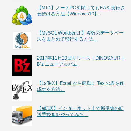
【MT4】ノートPCを閉じてもEAを実行さ
せ続ける方法【Windows10】
【MySQL Workbench】複数のデータベー
スをまとめて移行する方法。
2017年11月29日リリース｜DINOSAUR｜
B’z ニューアルバム
【LaTeX】Excel から簡単に Tex の表を作
成する方法。
【e転居】インターネット上で郵便物の転
送手続きをやってみた。