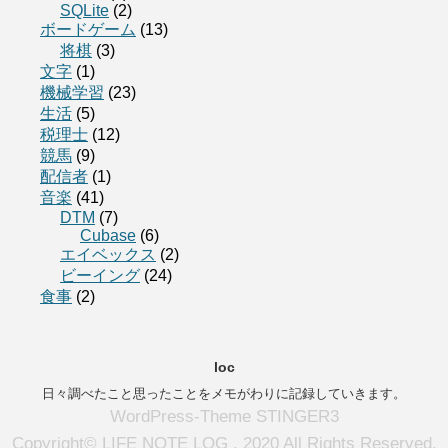
SQLite
(2)
ボードゲーム
(13)
将棋
(3)
文字
(1)
機械学習
(23)
生活
(5)
税理士
(12)
競馬
(9)
配信者
(1)
音楽
(41)
DTM
(7)
Cubase
(6)
エイベックス
(2)
ビーイング
(24)
食事
(2)
loc
日々調べたこと思ったことをメモがわりに記録していきます。
WordPress-Theme STINGER3
Copyright© LIFE NOTE LOG , 2020 All Rights Reserved.