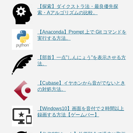
【探索】ダイクストラ法・最良優先探
索・Aアルゴリズムの比較。
【Anaconda】Prompt 上で Git コマンドを
実行する方法。
【部首】一点”しんにょう”を表示させる方
法。
【Cubase】イヤホンから音がでないとき
の対処方法。
【Windows10】画面を音付で２時間以上
録画する方法【ゲームバー】