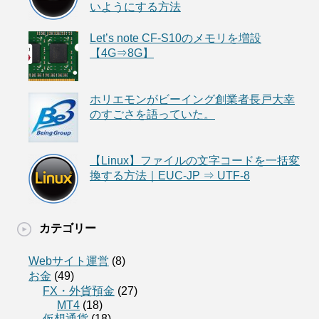
いようにする方法
Let’s note CF-S10のメモリを増設
【4G⇒8G】
ホリエモンがビーイング創業者長戸大幸
のすごさを語っていた。
【Linux】ファイルの文字コードを一括変
換する方法｜EUC-JP ⇒ UTF-8
カテゴリー
Webサイト運営
(8)
お金
(49)
FX・外貨預金
(27)
MT4
(18)
仮想通貨
(18)