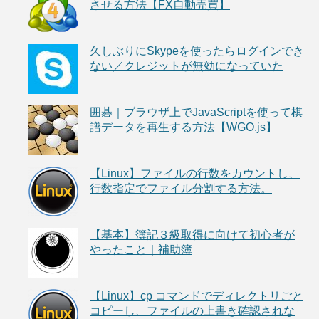
させる方法【FX自動売買】
久しぶりにSkypeを使ったらログインでき
ない／クレジットが無効になっていた
囲碁｜ブラウザ上でJavaScriptを使って棋
譜データを再生する方法【WGO.js】
【Linux】ファイルの行数をカウントし、
行数指定でファイル分割する方法。
【基本】簿記３級取得に向けて初心者が
やったこと｜補助簿
【Linux】cp コマンドでディレクトリごと
コピーし、ファイルの上書き確認されな