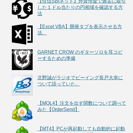
【住信SBIネット】外貨預金で過去に取引
した１ドル当たりの円相場を確認する方
法
【Excel VBA】開発タブを表示させる方
法。
GARNET CROW のギターソロを耳コピ
ーするための準備
北野誠がラジオでビーイング長戸大幸に
ついて語っていた。
【MQL4】注文を出す関数について調べて
みた【OrderSend】
【MT4】PCが再起動しても自動的に起動