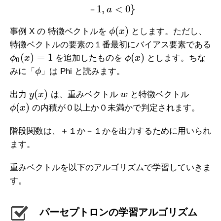
1
,
<
0
}
－
a
(
)
事例 X の 特徴ベクトルを
ϕ
x
とします。ただし、
特徴ベクトルの要素の１番最初にバイアス要素である
(
)
=
1
(
)
ϕ
x
を追加したものを
ϕ
x
とします。ちな
0
みに「
ϕ
」は Phi と読みます。
(
)
出力
y
x
は、重みベクトル
w
と特徴ベクトル
(
)
ϕ
x
の内積が０以上か０未満かで判定されます。
階段関数は、＋１か－１かを出力するために用いられ
ます。
重みベクトルを以下のアルゴリズムで学習していきま
す。
パーセプトロンの学習アルゴリズム