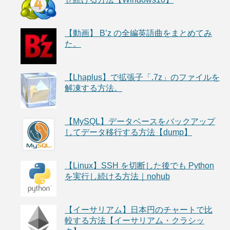
【動画】 B’z の全編英語曲をまとめてみ
た。
【Lhaplus】で拡張子「.7z」のファイルを
解凍する方法。
【MySQL】データベースをバックアップ
してデータ移行する方法【dump】
【Linux】SSH を切断した後でも Python
を実行し続ける方法｜nohub
【イーサリアム】日本円のチャートで比
較する方法【イーサリアム・クラシッ