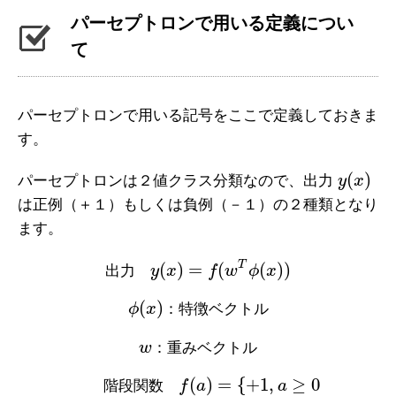
パーセプトロンで用いる定義につい
て
パーセプトロンで用いる記号をここで定義しておきま
す。
(
)
パーセプトロンは２値クラス分類なので、出力
y
x
は正例（＋１）もしくは負例（－１）の２種類となり
ます。
T
(
)
=
(
(
)
)
出
力
y
x
f
w
ϕ
x
(
)
ϕ
x
：
特
徴
ベ
ク
ト
ル
w
：
重
み
ベ
ク
ト
ル
(
)
=
{
+
1
,
≥
0
階
段
関
数
f
a
a