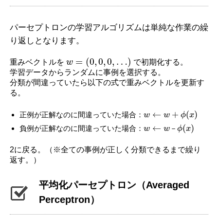
パーセプトロンの学習アルゴリズムは単純な作業の繰
り返しとなります。
=
(
0
,
0
,
0
,
…
)
重みベクトルを
w
で初期化する。
学習データからランダムに事例を選択する。
分類が間違っていたら以下の式で重みベクトルを更新す
る。
←
+
(
)
正例が正解なのに間違っていた場合：
w
w
ϕ
x
←
(
)
負例が正解なのに間違っていた場合：
w
w
－
ϕ
x
2に戻る。（※全ての事例が正しく分類できるまで繰り
返す。）
平均化パーセプトロン（Averaged
Perceptron）