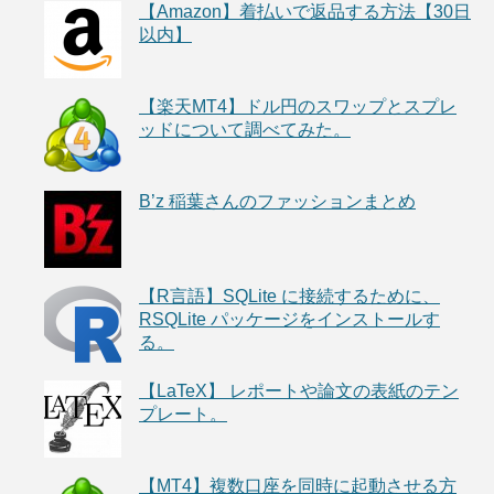
【Amazon】着払いで返品する方法【30日
以内】
【楽天MT4】ドル円のスワップとスプレ
ッドについて調べてみた。
B’z 稲葉さんのファッションまとめ
【R言語】SQLite に接続するために、
RSQLite パッケージをインストールす
る。
【LaTeX】 レポートや論文の表紙のテン
プレート。
【MT4】複数口座を同時に起動させる方