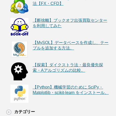
法【FX・CFD】
【断捨離】ブックオフ出張買取センター
を利用してみた
【MySQL】データベースを作成し、テー
ブルを追加する方法。
【探索】ダイクストラ法・最良優先探
索・Aアルゴリズムの比較。
【Python】機械学習のために SciPy・
Matplotlib・scikit-learn をインストール。
カテゴリー