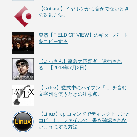
【Cubase】イヤホンから音がでないとき
の対処方法。
突然【FIELD OF VIEW】のギターパート
をコピーする
【よっさん】森義之容疑者、逮捕され
る。【2018年7月2日】
【LaTex】数式中にハイフン「-」を含む
文字列を使うときの注意点。
【Linux】cp コマンドでディレクトリごと
コピーし、ファイルの上書き確認されな
いようにする方法