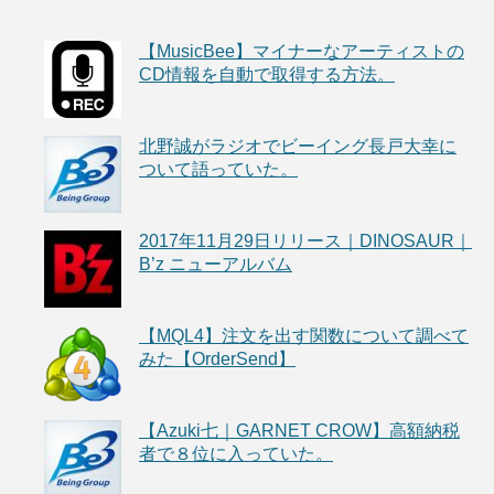
【MusicBee】マイナーなアーティストの
CD情報を自動で取得する方法。
北野誠がラジオでビーイング長戸大幸に
ついて語っていた。
2017年11月29日リリース｜DINOSAUR｜
B’z ニューアルバム
【MQL4】注文を出す関数について調べて
みた【OrderSend】
【Azuki七｜GARNET CROW】高額納税
者で８位に入っていた。